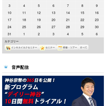
年
年
年
年
年
年
年
2022
2022
2022
2022
2022
2022
2022
3
4
5
6
7
8
9
9
9
9
9
9
10
10
年
年
年
年
年
年
年
2022
2022
2022
2022
2022
2022
2022
10
11
12
13
14
15
16
月
月
月
月
月
月
月
10
10
10
10
10
10
10
年
年
年
年
年
年
年
26
27
28
29
30
1
2
2022
2022
2022
2022
2022
2022
2022
17
18
19
20
21
22
23
月
月
月
月
月
月
月
10
10
10
10
10
10
10
日
日
日
日
日
日
日
年
年
年
年
年
年
年
3
4
5
6
7
8
9
2022
2022
2022
2022
2022
2022
2022
24
25
26
27
28
29
30
月
月
月
月
月
月
月
10
10
10
10
10
10
10
日
日
日
日
日
日
日
年
年
年
年
年
年
年
10
11
12
13
14
15
16
2022
2022
2022
2022
2022
2022
2022
31
1
2
3
4
5
6
月
月
月
月
月
月
月
10
10
10
10
10
10
10
日
日
日
日
日
日
日
年
年
年
年
年
年
年
17
18
19
20
21
22
23
カテゴリー
月
月
月
月
月
月
月
10
11
11
11
11
11
11
日
日
日
日
日
日
日
24
25
26
27
28
29
30
イシキカイカクセミナー
セミナー
研修・ツアー
すべて
月
月
月
月
月
月
月
日
日
日
日
日
日
日
31
1
2
3
4
5
6
日
日
日
日
日
日
日
音声配信