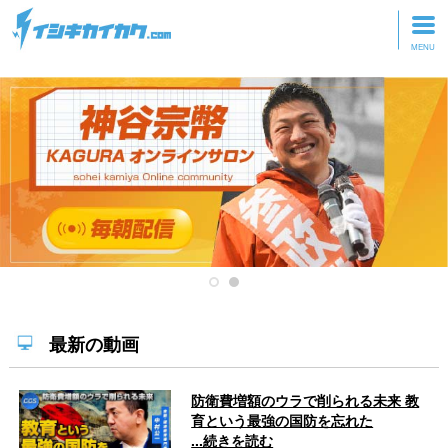
トップページ
動画を見る
記事を読む
セミナーに参加
研修・ツアーに参加
グッズ
最新の動画
防衛費増額のウラで削られる未来 教
育という最強の国防を忘れた
...続きを読む