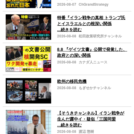
2026-08-07
ChGrandStrategy
特番『イラン戦争の真相 トランプ氏
とイスラエルとの根深い関係
...続きを読む
2026-08-08
松田政策研究所チャンネル
8.8 『ゲイツ文書』公開で発覚した、
政府との深い関係
2026-08-08
カナダ人ニュース
欧州の移民危機
2026-08-08
もぎせかチャンネル
【そうきチャンネル】イラン戦争が
生んだ露中イ・疑似「三国同盟
...続きを読む
2026-08-08
渡辺 惣樹