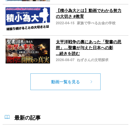
【積小為大とは】動画でわかる努力
の大切さ #教育
2022-04-15
家族で学べるお金の学校
太平洋戦争の裏にあった「聖書の思
想」…聖書が与えた日本への影
...続きを読む
2026-08-07
ねずさんの文明探求
動画一覧を見る
最新の記事