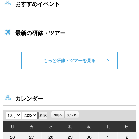
おすすめイベント
最新の研修・ツアー
もっと研修・ツアーを見る
カレンダー
月
年
前へ
次へ
月
火
水
木
金
土
日
月
火
水
木
金
土
日
曜
曜
曜
曜
曜
曜
曜
2022
2022
2022
2022
2022
2022
2022
26
27
28
29
30
1
2
日
日
日
日
日
日
日