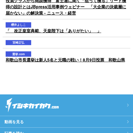
役員クラスから商談獲得 富士通に聞く「狙って獲る」リード獲
得の設計とはJBpress活用事例ウェビナー 「大企業の決裁層に
届かない」の解決策 - ニュース・経営
櫻井よしこ
「 改正皇室典範、天皇陛下は「ありがたい」 」
宮崎正弘
選挙.com
和歌山市長選挙は新人5名と元職の戦い！8月9日投票 和歌山県
動画を見る