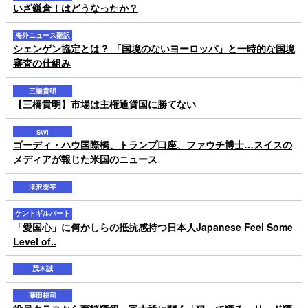
いざ鎌倉！はどうなったか？
海外ニュース翻訳
シェンゲン協定とは？ 「国境のないヨーロッパ」と一時的な国境
審査の仕組み
三橋貴明
【三橋貴明】市場は主権通貨国に勝てない
SWI
ゴーディ・ハウ国際橋、トランプ口座、ファウチ博士…スイスの
メディアが報じた米国のニュース
滝沢泰平
ケントギルバート
「愛国心」に何かしらの抵抗感持つ日本人Japanese Feel Some
Level of..
茂木誠
藤田耕司