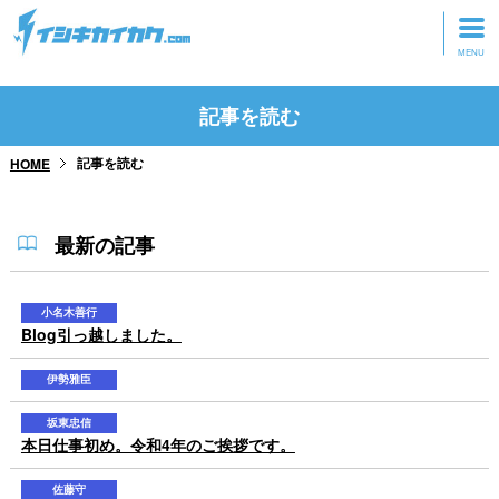
トップページ
記事を読む
動画を見る
記事を読む
HOME
記事を読む
セミナーに参加
最新の記事
研修・ツアーに参加
小名木善行
Blog引っ越しました。
グッズ
伊勢雅臣
坂東忠信
本日仕事初め。令和4年のご挨拶です。
佐藤守