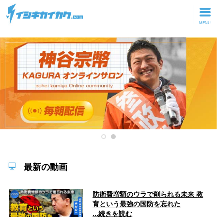
トップページ
動画を見る
記事を読む
セミナーに参加
研修・ツアーに参加
グッズ
最新の動画
防衛費増額のウラで削られる未来 教
育という最強の国防を忘れた
...続きを読む