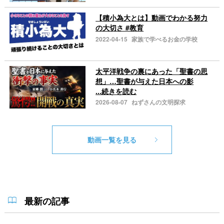
【積小為大とは】動画でわかる努力
の大切さ #教育
2022-04-15
家族で学べるお金の学校
太平洋戦争の裏にあった「聖書の思
想」…聖書が与えた日本への影
...続きを読む
2026-08-07
ねずさんの文明探求
動画一覧を見る
最新の記事