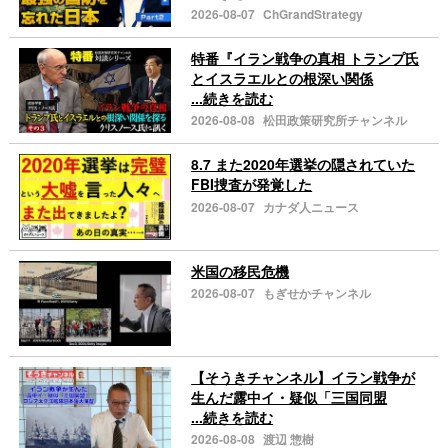
2026-08-07
ChGrandStrategy
特番『イラン戦争の真相 トランプ氏
とイスラエルとの根深い関係
...続きを読む
2026-08-08
松田政策研究所チャンネル
8.7 また2020年選挙の隠されていた
FBI捜査が発覚した
2026-08-07
カナダ人ニュース
米国の移民危機
2026-08-07
もぎせかチャンネル
【そうきチャンネル】イラン戦争が
生んだ露中イ・疑似「三国同盟
...続きを読む
2026-08-08
渡辺 惣樹