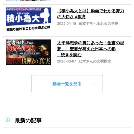
【積小為大とは】動画でわかる努力
の大切さ #教育
2022-04-15
家族で学べるお金の学校
太平洋戦争の裏にあった「聖書の思
想」…聖書が与えた日本への影
...続きを読む
2026-08-07
ねずさんの文明探求
動画一覧を見る
最新の記事