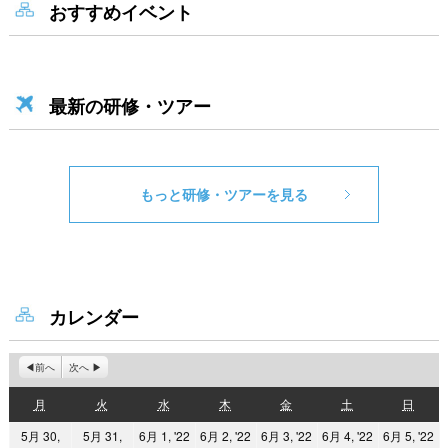
おすすめイベント
最新の研修・ツアー
もっと研修・ツアーを見る
カレンダー
前へ
次へ
月
火
水
木
金
土
日
月
火
水
木
金
土
日
曜
曜
曜
曜
曜
曜
曜
2022
2022
2022
2022
2
5月 30,
5月 31,
6月 1, '22
6月 2, '22
6月 3, '22
6月 4, '22
6月 5, '22
日
日
日
日
日
日
日