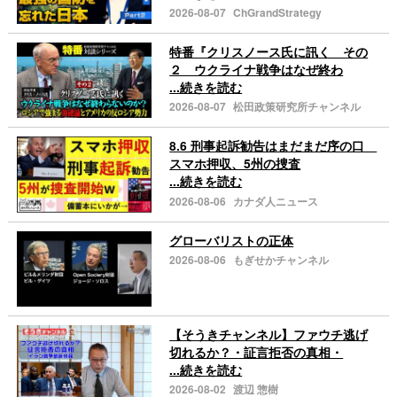
2026-08-07
ChGrandStrategy
特番『クリスノース氏に訊く その
２ ウクライナ戦争はなぜ終わ
...続きを読む
2026-08-07
松田政策研究所チャンネル
8.6 刑事起訴勧告はまだまだ序の口
スマホ押収、5州の捜査
...続きを読む
2026-08-06
カナダ人ニュース
グローバリストの正体
2026-08-06
もぎせかチャンネル
【そうきチャンネル】ファウチ逃げ
切れるか？・証言拒否の真相・
...続きを読む
2026-08-02
渡辺 惣樹