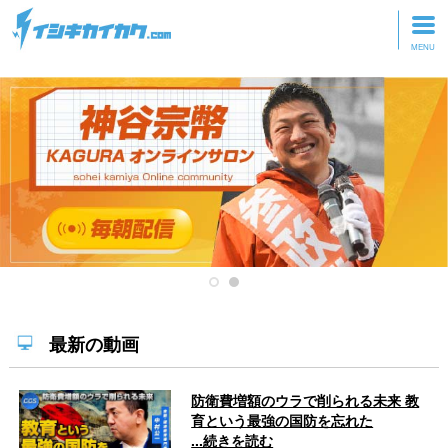
トップページ
動画を見る
記事を読む
セミナーに参加
研修・ツアーに参加
グッズ
最新の動画
防衛費増額のウラで削られる未来 教
育という最強の国防を忘れた
...続きを読む