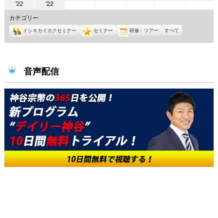
2022
2022
'22
'22
年
年
年
年
年
年
年
6
6
6
6
6
カテゴリー
5
5
月
月
月
月
月
イシキカイカクセミナー
セミナー
研修・ツアー
すべて
月
月
1
2
3
4
5
30
31
日
日
日
日
日
日
日
音声配信