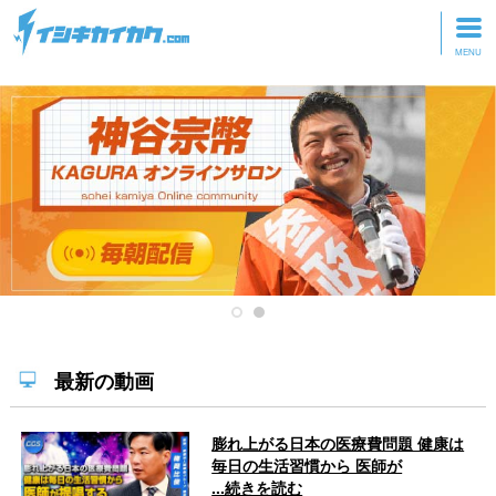
トップページ
動画を見る
記事を読む
セミナーに参加
研修・ツアーに参加
グッズ
最新の動画
膨れ上がる日本の医療費問題 健康は
毎日の生活習慣から 医師が
...続きを読む