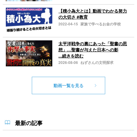
【積小為大とは】動画でわかる努力
の大切さ #教育
2022-04-15
家族で学べるお金の学校
太平洋戦争の裏にあった「聖書の思
想」…聖書が与えた日本への影
...続きを読む
2026-08-06
ねずさんの文明探求
動画一覧を見る
最新の記事