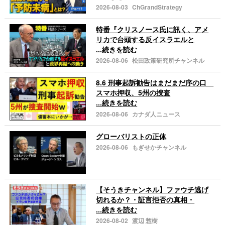
2026-08-03
ChGrandStrategy
特番『クリスノース氏に訊く、アメ
リカで台頭する反イスラエルと
...続きを読む
2026-08-06
松田政策研究所チャンネル
8.6 刑事起訴勧告はまだまだ序の口
スマホ押収、5州の捜査
...続きを読む
2026-08-06
カナダ人ニュース
グローバリストの正体
2026-08-06
もぎせかチャンネル
【そうきチャンネル】ファウチ逃げ
切れるか？・証言拒否の真相・
...続きを読む
2026-08-02
渡辺 惣樹