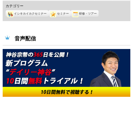
年
年
年
年
年
年
年
カテゴリー
8
8
8
8
8
8
8
イシキカイカクセミナー
セミナー
研修・ツアー
月
月
月
月
月
月
月
1
2
3
4
5
6
7
日
日
日
日
日
日
日
音声配信