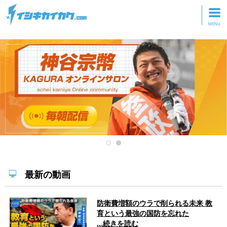
トップページ
動画を見る
記事を読む
セミナーに参加
研修・ツアーに参加
グッズ
最新の動画
防衛費増額のウラで削られる未来 教
育という最強の国防を忘れた
...続きを読む