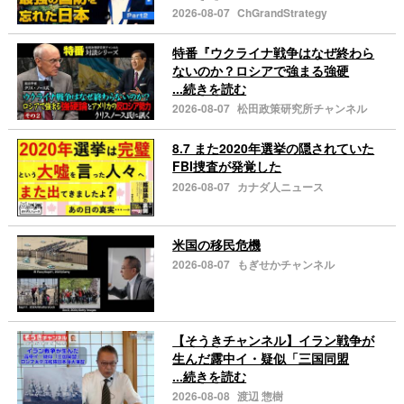
2026-08-07
ChGrandStrategy
特番『ウクライナ戦争はなぜ終わら
ないのか？ロシアで強まる強硬
...続きを読む
2026-08-07
松田政策研究所チャンネル
8.7 また2020年選挙の隠されていた
FBI捜査が発覚した
2026-08-07
カナダ人ニュース
米国の移民危機
2026-08-07
もぎせかチャンネル
【そうきチャンネル】イラン戦争が
生んだ露中イ・疑似「三国同盟
...続きを読む
2026-08-08
渡辺 惣樹