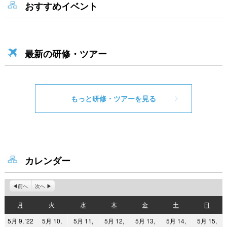
おすすめイベント
最新の研修・ツアー
もっと研修・ツアーを見る
カレンダー
前へ
次へ
月
火
水
木
金
土
日
月
火
水
木
金
土
日
曜
曜
曜
曜
曜
曜
曜
2022
5月 9, '22
5月 10,
5月 11,
5月 12,
5月 13,
5月 14,
5月 15,
日
日
日
日
日
日
日