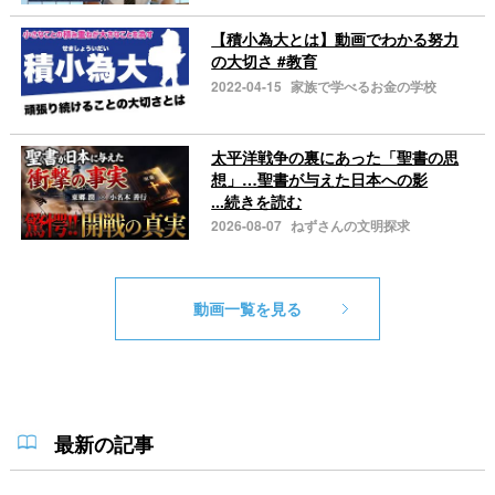
【積小為大とは】動画でわかる努力
の大切さ #教育
2022-04-15
家族で学べるお金の学校
太平洋戦争の裏にあった「聖書の思
想」…聖書が与えた日本への影
...続きを読む
2026-08-07
ねずさんの文明探求
動画一覧を見る
最新の記事