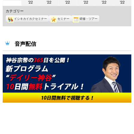
2022
2022
2022
2022
2022
2022
'22
'22
'22
'22
'22
'22
年
年
年
年
年
年
年
5
カテゴリー
5
5
5
5
5
5
月
イシキカイカクセミナー
セミナー
研修・ツアー
月
月
月
月
月
月
9
10
11
12
13
14
15
日
日
日
日
日
日
日
音声配信