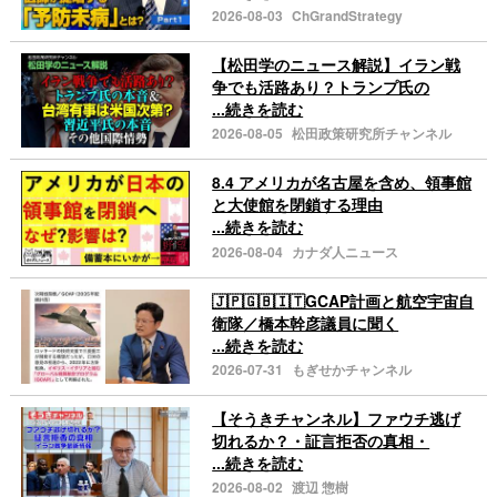
2026-08-03
ChGrandStrategy
【松田学のニュース解説】イラン戦
争でも活路あり？トランプ氏の
...続きを読む
2026-08-05
松田政策研究所チャンネル
8.4 アメリカが名古屋を含め、領事館
と大使館を閉鎖する理由
...続きを読む
2026-08-04
カナダ人ニュース
🇯🇵🇬🇧🇮🇹GCAP計画と航空宇宙自
衛隊／橋本幹彦議員に聞く
...続きを読む
2026-07-31
もぎせかチャンネル
【そうきチャンネル】ファウチ逃げ
切れるか？・証言拒否の真相・
...続きを読む
2026-08-02
渡辺 惣樹