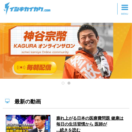
トップページ
動画を見る
記事を読む
セミナーに参加
研修・ツアーに参加
グッズ
最新の動画
膨れ上がる日本の医療費問題 健康は
毎日の生活習慣から 医師が
...続きを読む