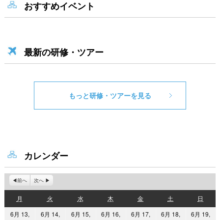
おすすめイベント
最新の研修・ツアー
もっと研修・ツアーを見る
カレンダー
前へ
次へ
月
火
水
木
金
土
日
月
火
水
木
金
土
日
曜
曜
曜
曜
曜
曜
曜
6月 13,
6月 14,
6月 15,
6月 16,
6月 17,
6月 18,
6月 19,
日
日
日
日
日
日
日