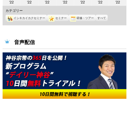
2022
2022
2022
2022
2022
2022
2022
'22
'22
'22
'22
'22
'22
'22
年
年
年
年
年
年
年
カテゴリー
6
6
6
6
6
6
6
イシキカイカクセミナー
セミナー
研修・ツアー
すべて
月
月
月
月
月
月
月
13
14
15
16
17
18
19
日
日
日
日
日
日
日
音声配信