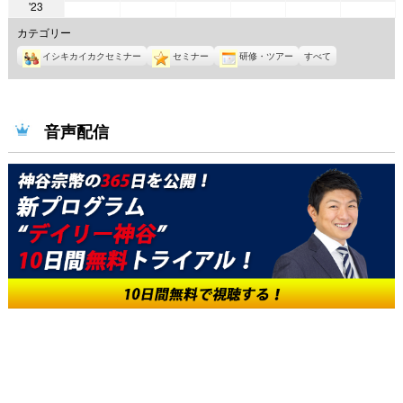
2023
'23
年
年
年
年
年
年
年
8
8
8
8
8
8
カテゴリー
7
月
月
月
月
月
月
イシキカイカクセミナー
セミナー
研修・ツアー
すべて
月
1
2
3
4
5
6
31
日
日
日
日
日
日
日
音声配信