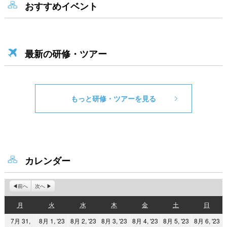
おすすめイベント
最新の研修・ツアー
もっと研修・ツアーを見る
カレンダー
前へ
次へ
月
火
水
木
金
土
日
月
火
水
木
金
土
日
曜
曜
曜
曜
曜
曜
曜
2023
2023
2023
2023
2023
2
7月 31,
8月 1, '23
8月 2, '23
8月 3, '23
8月 4, '23
8月 5, '23
8月 6, '23
日
日
日
日
日
日
日