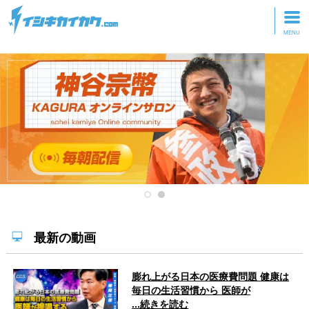
トップページ
動画を見る
記事を読む
セミナーに参加
研修・ツアーに参加
グッズ
最新の動画
膨れ上がる日本の医療費問題 健康は
毎日の生活習慣から 医師が
...続きを読む