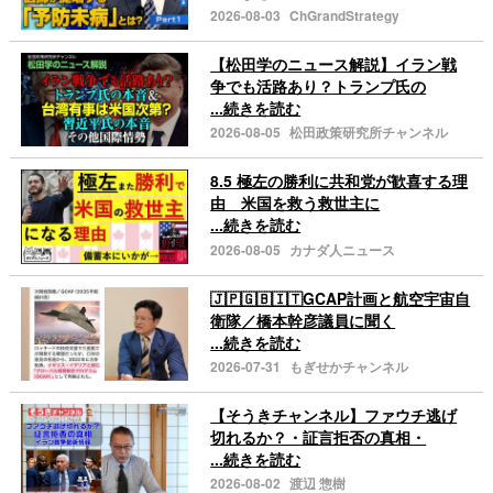
2026-08-03
ChGrandStrategy
【松田学のニュース解説】イラン戦
争でも活路あり？トランプ氏の
...続きを読む
2026-08-05
松田政策研究所チャンネル
8.5 極左の勝利に共和党が歓喜する理
由 米国を救う救世主に
...続きを読む
2026-08-05
カナダ人ニュース
🇯🇵🇬🇧🇮🇹GCAP計画と航空宇宙自
衛隊／橋本幹彦議員に聞く
...続きを読む
2026-07-31
もぎせかチャンネル
【そうきチャンネル】ファウチ逃げ
切れるか？・証言拒否の真相・
...続きを読む
2026-08-02
渡辺 惣樹