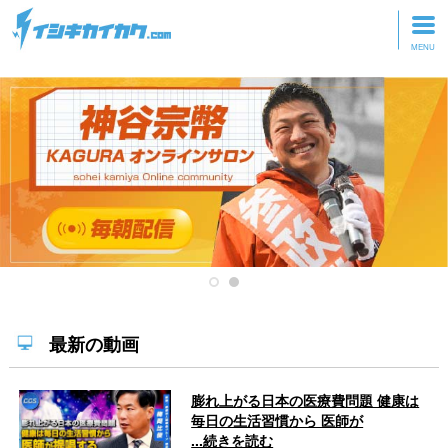
トップページ
動画を見る
記事を読む
セミナーに参加
研修・ツアーに参加
グッズ
最新の動画
膨れ上がる日本の医療費問題 健康は
毎日の生活習慣から 医師が
...続きを読む