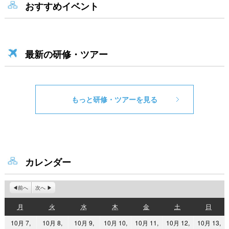
おすすめイベント
最新の研修・ツアー
もっと研修・ツアーを見る
カレンダー
前へ
次へ
月
火
水
木
金
土
日
月
火
水
木
金
土
日
曜
曜
曜
曜
曜
曜
曜
10月 7,
10月 8,
10月 9,
10月 10,
10月 11,
10月 12,
10月 13,
日
日
日
日
日
日
日