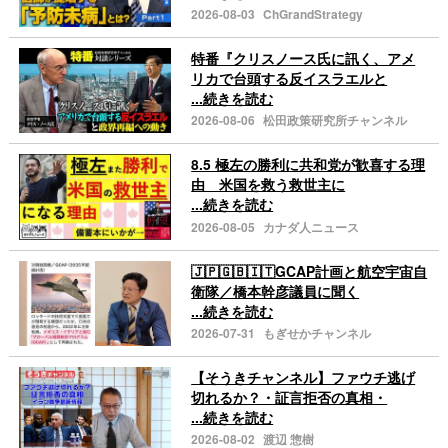
2026-08-03
ChGrandStrategy
特番『クリスノース氏に訊く、アメ
リカで台頭する反イスラエルと
...続きを読む
2026-08-06
松田政策研究所チャンネル
8.5 極左の勝利に共和党が歓喜する理
由 米国を救う救世主に
...続きを読む
2026-08-05
カナダ人ニュース
🇯🇵🇬🇧🇮🇹GCAP計画と航空宇宙自
衛隊／橋本幹彦議員に聞く
...続きを読む
2026-07-31
もぎせかチャンネル
【そうきチャンネル】ファウチ逃げ
切れるか？・証言拒否の真相・
...続きを読む
2026-08-02
渡辺 惣樹