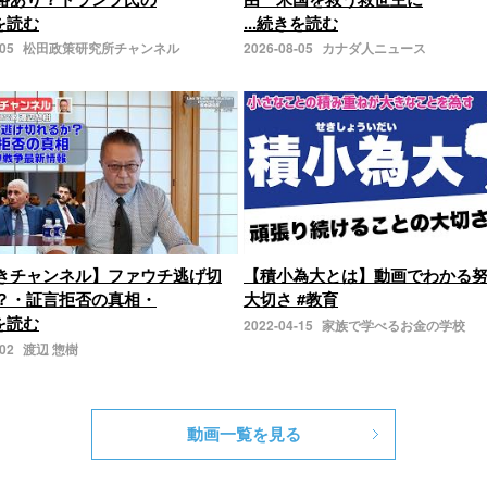
きを読む
...続きを読む
-05
松田政策研究所チャンネル
2026-08-05
カナダ人ニュース
きチャンネル】ファウチ逃げ切
【積小為大とは】動画でわかる
？・証言拒否の真相・
大切さ #教育
きを読む
2022-04-15
家族で学べるお金の学校
-02
渡辺 惣樹
動画一覧を見る