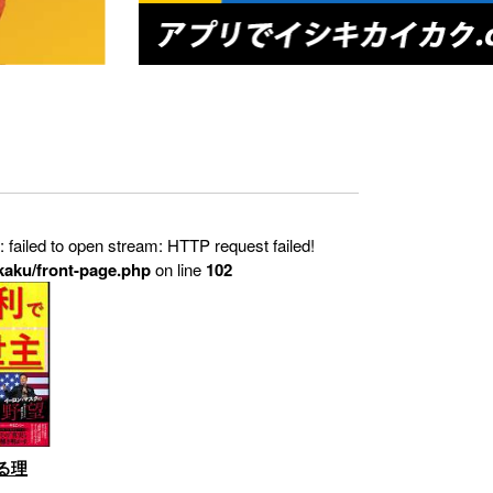
iled to open stream: HTTP request failed!
kaku/front-page.php
on line
102
る理