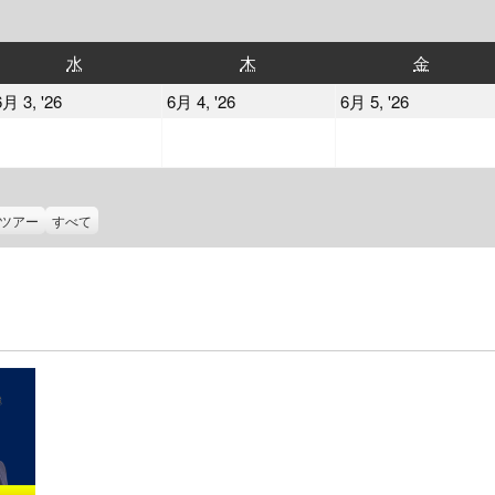
水
木
金
水
木
金
曜
曜
曜
2026
2026
2026
6月 3, '26
6月 4, '26
6月 5, '26
日
日
日
年
年
年
6
6
6
月
月
月
3
4
5
ツアー
すべて
日
日
日