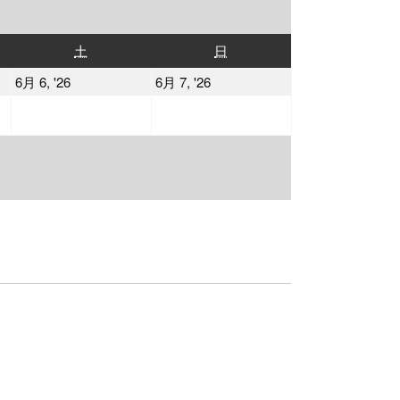
土
日
土
日
曜
曜
2026
2026
6月 6, '26
6月 7, '26
日
日
年
年
6
6
月
月
6
7
日
日