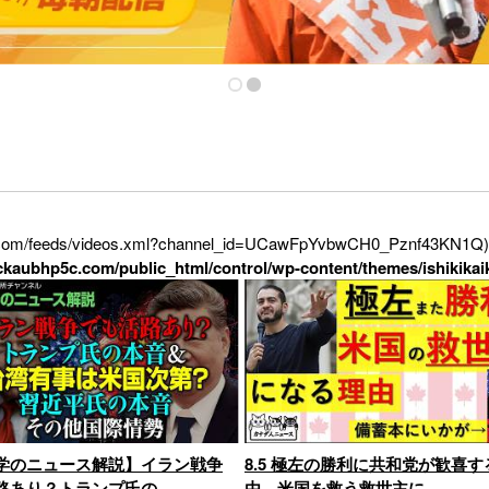
be.com/feeds/videos.xml?channel_id=UCawFpYvbwCH0_Pznf43KN1Q): fa
eckaubhp5c.com/public_html/control/wp-content/themes/ishikikai
学のニュース解説】イラン戦争
8.5 極左の勝利に共和党が歓喜す
路あり？トランプ氏の
由 米国を救う救世主に