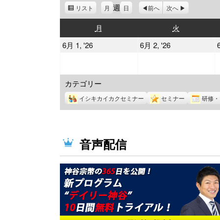
週
リスト
表
月
日
前へ
次へ
示
月
火
月
火
曜
曜
2026
2026
6月 1, '26
6月 2, '26
日
日
年
年
6
6
カテゴリー
月
月
1
2
イシキカイカクセミナー
セミナー
研修・
日
日
音声配信