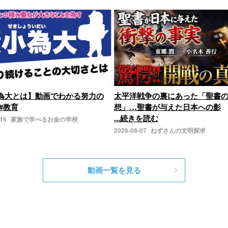
為大とは】動画でわかる努力の
太平洋戦争の裏にあった「聖書
#教育
想」…聖書が与えた日本への影
...続きを読む
-15
家族で学べるお金の学校
2026-08-07
ねずさんの文明探求
動画一覧を見る