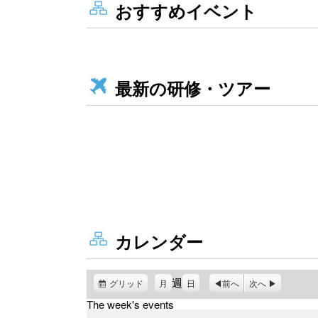
おすすめイベント
最新の研修・ツアー
カレンダー
週
グリッド
表
月
日
前へ
次へ
示
The week's events