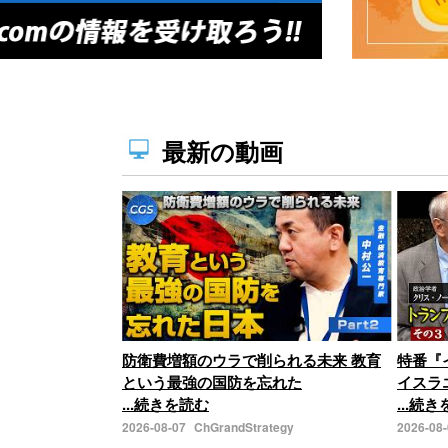
最新の動画
防衛費増額のウラで削られる未来 教育
特番『
という最強の国防を忘れた
イスラ
...続きを読む
...続
2026-08-07
ChGrandStrategy
2026-08