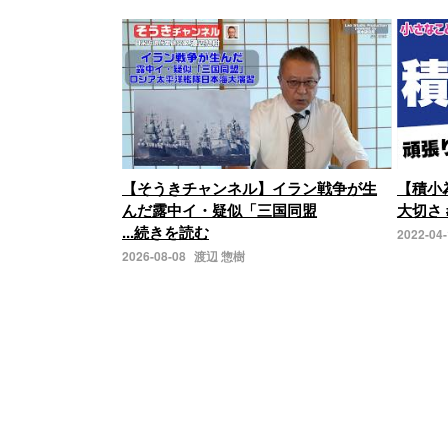
【そうきチャンネル】イラン戦争が生
【積小
んだ露中イ・疑似「三国同盟
大切さ 
...続きを読む
2022-04
2026-08-08
渡辺 惣樹