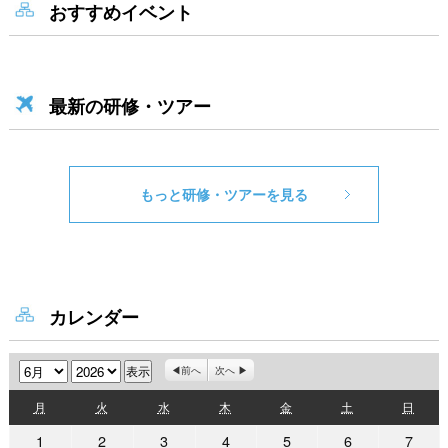
おすすめイベント
最新の研修・ツアー
もっと研修・ツアーを見る
カレンダー
月
年
前へ
次へ
月
火
水
木
金
土
日
月
火
水
木
金
土
日
曜
曜
曜
曜
曜
曜
曜
2026
2026
2026
2026
2026
2026
2026
1
2
3
4
5
6
7
日
日
日
日
日
日
日