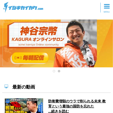
トップページ
動画を見る
記事を読む
セミナーに参加
研修・ツアーに参加
グッズ
最新の動画
防衛費増額のウラで削られる未来 教
育という最強の国防を忘れた
...続きを読む