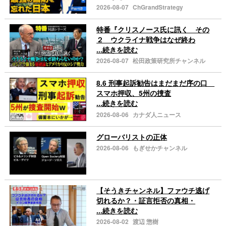
2026-08-07
ChGrandStrategy
特番『クリスノース氏に訊く その
２ ウクライナ戦争はなぜ終わ
...続きを読む
2026-08-07
松田政策研究所チャンネル
8.6 刑事起訴勧告はまだまだ序の口
スマホ押収、5州の捜査
...続きを読む
2026-08-06
カナダ人ニュース
グローバリストの正体
2026-08-06
もぎせかチャンネル
【そうきチャンネル】ファウチ逃げ
切れるか？・証言拒否の真相・
...続きを読む
2026-08-02
渡辺 惣樹