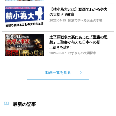
【積小為大とは】動画でわかる努力
の大切さ #教育
2022-04-15
家族で学べるお金の学校
太平洋戦争の裏にあった「聖書の思
想」…聖書が与えた日本への影
...続きを読む
2026-08-07
ねずさんの文明探求
動画一覧を見る
最新の記事