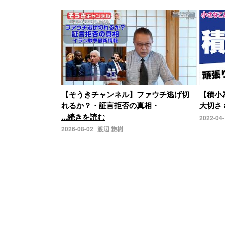
【そうきチャンネル】ファウチ逃げ切
【積小
れるか？・証言拒否の真相・
大切さ 
...続きを読む
2022-04
2026-08-02
渡辺 惣樹