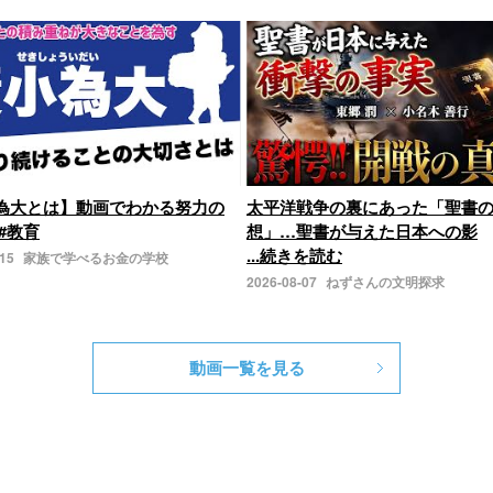
為大とは】動画でわかる努力の
太平洋戦争の裏にあった「聖書
#教育
想」…聖書が与えた日本への影
...続きを読む
-15
家族で学べるお金の学校
2026-08-07
ねずさんの文明探求
動画一覧を見る