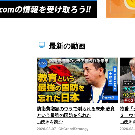
最新の動画
防衛費増額のウラで削られる未来 教育
特番『
という最強の国防を忘れた
２ ウ
...続きを読む
...続
2026-08-07
ChGrandStrategy
2026-08