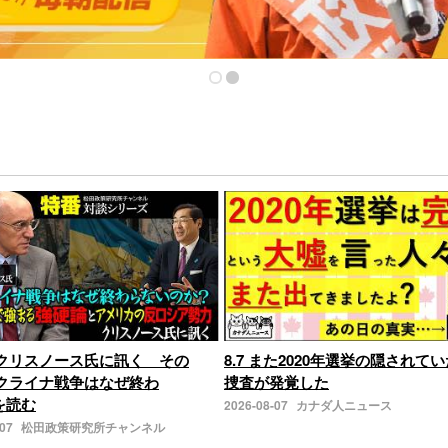
クリスノース氏に訊く その
8.7 また2020年選挙の隠されてい
クライナ戦争はなぜ終わ
捜査が発覚した
きを読む
2026-08-07
カナダ人ニュース
-07
松田政策研究所チャンネル