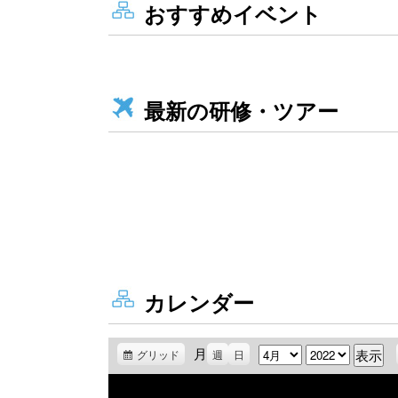
おすすめイベント
最新の研修・ツアー
カレンダー
月
月
年
グリッド
表
週
日
示