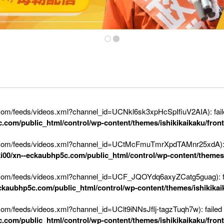
e.com/feeds/videos.xml?channel_id=UCNkl6sk3xpHcSpIfiuV2AIA): fail
c.com/public_html/control/wp-content/themes/ishikikaikaku/fron
be.com/feeds/videos.xml?channel_id=UCtMcFmuTmrXpdTAMnr25xdA): fa
ki00/xn--eckaubhp5c.com/public_html/control/wp-content/themes/
e.com/feeds/videos.xml?channel_id=UCF_JQOYdq6axyZCatg5guag): fai
eckaubhp5c.com/public_html/control/wp-content/themes/ishikikai
.com/feeds/videos.xml?channel_id=UClt9iNNsJfIj-tagzTuqh7w): failed
c.com/public_html/control/wp-content/themes/ishikikaikaku/fron