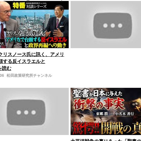
クリスノース氏に訊く、アメリ
頭する反イスラエルと
きを読む
-06
松田政策研究所チャンネル
太平洋戦争の裏にあった「聖書