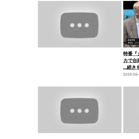
特番『
カで台
...続
2026-08