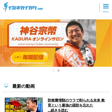
トップページ
動画を見る
記事を読む
セミナーに参加
研修・ツアーに参加
グッズ
最新の動画
防衛費増額のウラで削られる未来 教
育という最強の国防を忘れた
...続きを読む