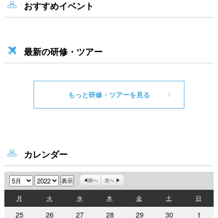
おすすめイベント
最新の研修・ツアー
もっと研修・ツアーを見る
カレンダー
月
年
前へ
次へ
月
火
水
木
金
土
日
月
火
水
木
金
土
日
曜
曜
曜
曜
曜
曜
曜
2022
2022
2022
2022
2022
2022
2022
25
26
27
28
29
30
1
日
日
日
日
日
日
日