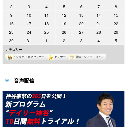
年
年
年
年
年
年
年
2022
2022
2022
2022
2022
2022
2022
2
3
4
5
6
7
8
4
4
4
4
4
4
5
年
年
年
年
年
年
年
2022
2022
2022
2022
2022
2022
2022
9
10
11
12
13
14
15
月
月
月
月
月
月
月
5
5
5
5
5
5
5
年
年
年
年
年
年
年
25
26
27
28
29
30
1
2022
2022
2022
2022
2022
2022
2022
16
17
18
19
20
21
22
月
月
月
月
月
月
月
5
5
5
5
5
5
5
日
日
日
日
日
日
日
年
年
年
年
年
年
年
2
3
4
5
6
7
8
2022
2022
2022
2022
2022
2022
2022
23
24
25
26
27
28
29
月
月
月
月
月
月
月
5
5
5
5
5
5
5
日
日
日
日
日
日
日
年
年
年
年
年
年
年
9
10
11
12
13
14
15
2022
2022
2022
2022
2022
2022
2022
30
31
1
2
3
4
5
月
月
月
月
月
月
月
5
5
5
5
5
5
5
日
日
日
日
日
日
日
年
年
年
年
年
年
年
16
17
18
19
20
21
22
カテゴリー
月
月
月
月
月
月
月
5
5
6
6
6
6
6
日
日
日
日
日
日
日
23
24
25
26
27
28
29
イシキカイカクセミナー
セミナー
研修・ツアー
すべて
月
月
月
月
月
月
月
日
日
日
日
日
日
日
30
31
1
2
3
4
5
日
日
日
日
日
日
日
音声配信