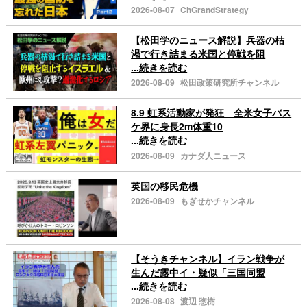
2026-08-07
ChGrandStrategy
【松田学のニュース解説】兵器の枯
渇で行き詰まる米国と停戦を阻
...続きを読む
2026-08-09
松田政策研究所チャンネル
8.9 虹系活動家が発狂 全米女子バス
ケ界に身長2m体重10
...続きを読む
2026-08-09
カナダ人ニュース
英国の移民危機
2026-08-09
もぎせかチャンネル
【そうきチャンネル】イラン戦争が
生んだ露中イ・疑似「三国同盟
...続きを読む
2026-08-08
渡辺 惣樹