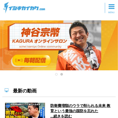
トップページ
動画を見る
記事を読む
セミナーに参加
研修・ツアーに参加
グッズ
最新の動画
防衛費増額のウラで削られる未来 教
育という最強の国防を忘れた
...続きを読む