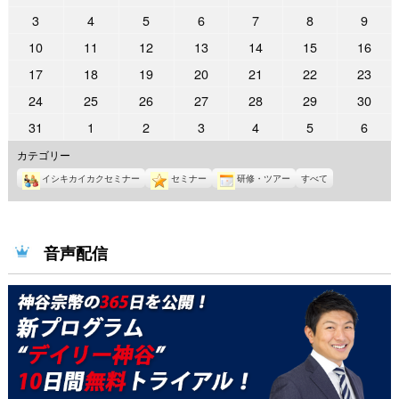
年
年
年
年
年
年
年
2022
2022
2022
2022
2022
2022
2022
3
4
5
6
7
8
9
9
9
9
9
9
10
10
年
年
年
年
年
年
年
2022
2022
2022
2022
2022
2022
2022
10
11
12
13
14
15
16
月
月
月
月
月
月
月
10
10
10
10
10
10
10
年
年
年
年
年
年
年
26
27
28
29
30
1
2
2022
2022
2022
2022
2022
2022
2022
17
18
19
20
21
22
23
月
月
月
月
月
月
月
10
10
10
10
10
10
10
日
日
日
日
日
日
日
年
年
年
年
年
年
年
3
4
5
6
7
8
9
2022
2022
2022
2022
2022
2022
2022
24
25
26
27
28
29
30
月
月
月
月
月
月
月
10
10
10
10
10
10
10
日
日
日
日
日
日
日
年
年
年
年
年
年
年
10
11
12
13
14
15
16
2022
2022
2022
2022
2022
2022
2022
31
1
2
3
4
5
6
月
月
月
月
月
月
月
10
10
10
10
10
10
10
日
日
日
日
日
日
日
年
年
年
年
年
年
年
17
18
19
20
21
22
23
カテゴリー
月
月
月
月
月
月
月
10
11
11
11
11
11
11
日
日
日
日
日
日
日
24
25
26
27
28
29
30
イシキカイカクセミナー
セミナー
研修・ツアー
すべて
月
月
月
月
月
月
月
日
日
日
日
日
日
日
31
1
2
3
4
5
6
日
日
日
日
日
日
日
音声配信