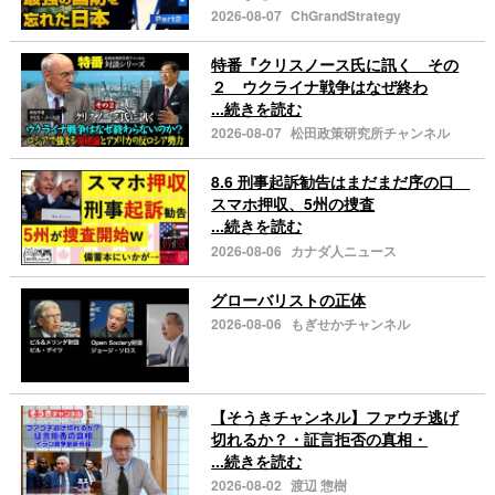
2026-08-07
ChGrandStrategy
特番『クリスノース氏に訊く その
２ ウクライナ戦争はなぜ終わ
...続きを読む
2026-08-07
松田政策研究所チャンネル
8.6 刑事起訴勧告はまだまだ序の口
スマホ押収、5州の捜査
...続きを読む
2026-08-06
カナダ人ニュース
グローバリストの正体
2026-08-06
もぎせかチャンネル
【そうきチャンネル】ファウチ逃げ
切れるか？・証言拒否の真相・
...続きを読む
2026-08-02
渡辺 惣樹