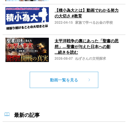
【積小為大とは】動画でわかる努力
の大切さ #教育
2022-04-15
家族で学べるお金の学校
太平洋戦争の裏にあった「聖書の思
想」…聖書が与えた日本への影
...続きを読む
2026-08-07
ねずさんの文明探求
動画一覧を見る
最新の記事