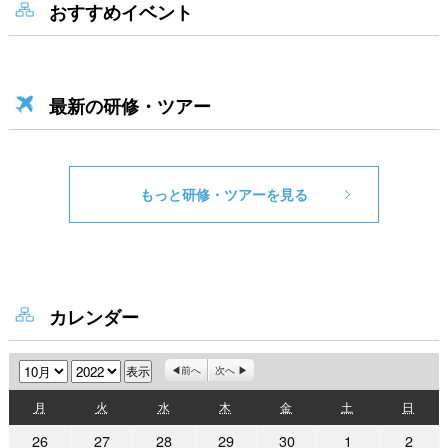
おすすめイベント
最新の研修・ツアー
もっと研修・ツアーを見る
カレンダー
月
年
前へ
次へ
月
火
水
木
金
土
日
月
火
水
木
金
土
日
曜
曜
曜
曜
曜
曜
曜
2022
2022
2022
2022
2022
2022
2022
26
27
28
29
30
1
2
日
日
日
日
日
日
日