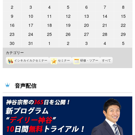
年
年
年
年
年
年
年
2022
2022
2022
2022
2022
2022
2022
2
3
4
5
6
7
8
4
4
4
4
4
4
5
年
年
年
年
年
年
年
2022
2022
2022
2022
2022
2022
2022
9
10
11
12
13
14
15
月
月
月
月
月
月
月
5
5
5
5
5
5
5
年
年
年
年
年
年
年
25
26
27
28
29
30
1
2022
2022
2022
2022
2022
2022
2022
16
17
18
19
20
21
22
月
月
月
月
月
月
月
5
5
5
5
5
5
5
日
日
日
日
日
日
日
年
年
年
年
年
年
年
2
3
4
5
6
7
8
2022
2022
2022
2022
2022
2022
2022
23
24
25
26
27
28
29
月
月
月
月
月
月
月
5
5
5
5
5
5
5
日
日
日
日
日
日
日
年
年
年
年
年
年
年
9
10
11
12
13
14
15
2022
2022
2022
2022
2022
2022
2022
30
31
1
2
3
4
5
月
月
月
月
月
月
月
5
5
5
5
5
5
5
日
日
日
日
日
日
日
年
年
年
年
年
年
年
16
17
18
19
20
21
22
カテゴリー
月
月
月
月
月
月
月
5
5
6
6
6
6
6
日
日
日
日
日
日
日
23
24
25
26
27
28
29
イシキカイカクセミナー
セミナー
研修・ツアー
すべて
月
月
月
月
月
月
月
日
日
日
日
日
日
日
30
31
1
2
3
4
5
日
日
日
日
日
日
日
音声配信