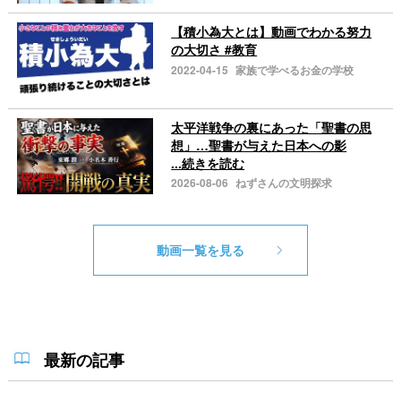
【積小為大とは】動画でわかる努力
の大切さ #教育
2022-04-15
家族で学べるお金の学校
太平洋戦争の裏にあった「聖書の思
想」…聖書が与えた日本への影
...続きを読む
2026-08-06
ねずさんの文明探求
動画一覧を見る
最新の記事