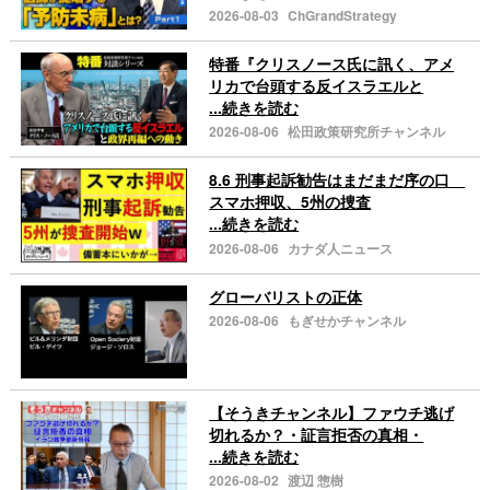
2026-08-03
ChGrandStrategy
特番『クリスノース氏に訊く、アメ
リカで台頭する反イスラエルと
...続きを読む
2026-08-06
松田政策研究所チャンネル
8.6 刑事起訴勧告はまだまだ序の口
スマホ押収、5州の捜査
...続きを読む
2026-08-06
カナダ人ニュース
グローバリストの正体
2026-08-06
もぎせかチャンネル
【そうきチャンネル】ファウチ逃げ
切れるか？・証言拒否の真相・
...続きを読む
2026-08-02
渡辺 惣樹