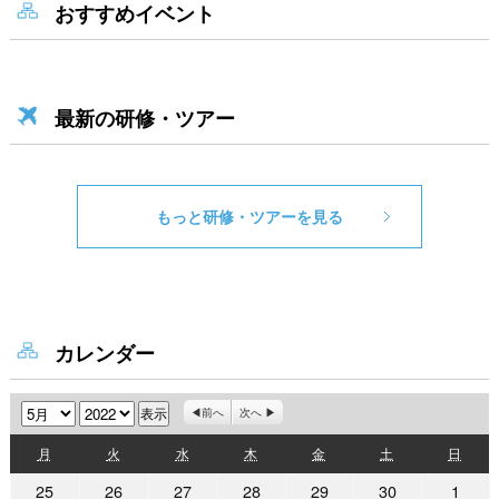
おすすめイベント
最新の研修・ツアー
もっと研修・ツアーを見る
カレンダー
月
年
前へ
次へ
月
火
水
木
金
土
日
月
火
水
木
金
土
日
曜
曜
曜
曜
曜
曜
曜
2022
2022
2022
2022
2022
2022
2022
25
26
27
28
29
30
1
日
日
日
日
日
日
日