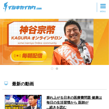
トップページ
動画を見る
記事を読む
セミナーに参加
研修・ツアーに参加
グッズ
最新の動画
膨れ上がる日本の医療費問題 健康は
毎日の生活習慣から 医師が
...続きを読む