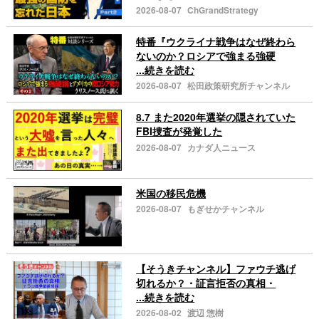
2026-08-07
ChGrandStrategy
特番『ウクライナ戦争はなぜ終わら
ないのか？ロシアで強まる強硬
...続きを読む
2026-08-07
松田政策研究所チャンネル
8.7 また2020年選挙の隠されていた
FBI捜査が発覚した
2026-08-07
カナダ人ニュース
米国の移民危機
2026-08-07
もぎせかチャンネル
【そうきチャンネル】ファウチ逃げ
切れるか？・証言拒否の真相・
...続きを読む
2026-08-02
渡辺 惣樹