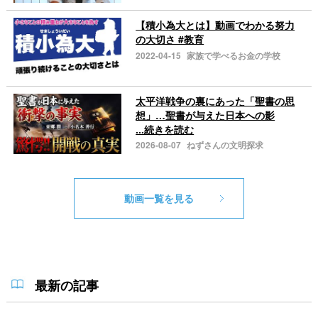
【積小為大とは】動画でわかる努力
の大切さ #教育
2022-04-15
家族で学べるお金の学校
太平洋戦争の裏にあった「聖書の思
想」…聖書が与えた日本への影
...続きを読む
2026-08-07
ねずさんの文明探求
動画一覧を見る
最新の記事