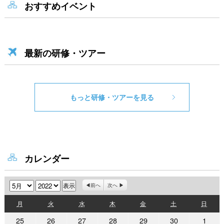
おすすめイベント
最新の研修・ツアー
もっと研修・ツアーを見る
カレンダー
月
年
前へ
次へ
月
火
水
木
金
土
日
月
火
水
木
金
土
日
曜
曜
曜
曜
曜
曜
曜
2022
2022
2022
2022
2022
2022
2022
25
26
27
28
29
30
1
日
日
日
日
日
日
日