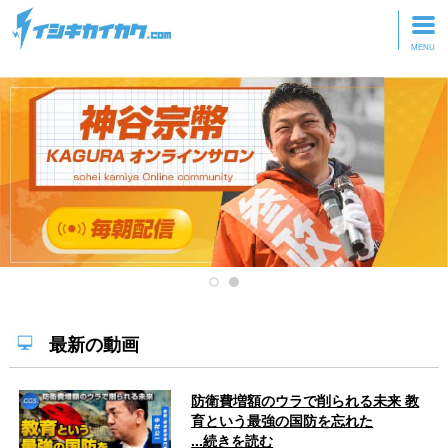
トップページ
動画を見る
記事を読む
セミナーに参加
研修・ツアーに参加
グッズ
最新の動画
防衛費増額のウラで削られる未来 教
育という最強の国防を忘れた
...続きを読む