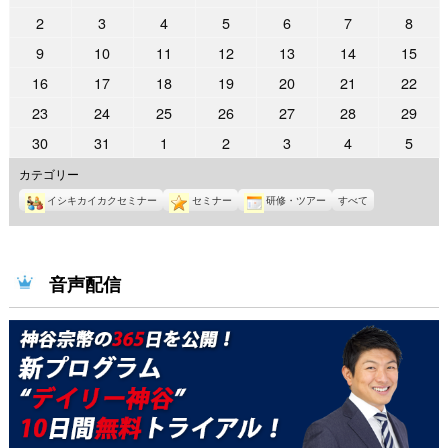
年
年
年
年
年
年
年
2022
2022
2022
2022
2022
2022
2022
2
3
4
5
6
7
8
4
4
4
4
4
4
5
年
年
年
年
年
年
年
2022
2022
2022
2022
2022
2022
2022
9
10
11
12
13
14
15
月
月
月
月
月
月
月
5
5
5
5
5
5
5
年
年
年
年
年
年
年
25
26
27
28
29
30
1
2022
2022
2022
2022
2022
2022
2022
16
17
18
19
20
21
22
月
月
月
月
月
月
月
5
5
5
5
5
5
5
日
日
日
日
日
日
日
年
年
年
年
年
年
年
2
3
4
5
6
7
8
2022
2022
2022
2022
2022
2022
2022
23
24
25
26
27
28
29
月
月
月
月
月
月
月
5
5
5
5
5
5
5
日
日
日
日
日
日
日
年
年
年
年
年
年
年
9
10
11
12
13
14
15
2022
2022
2022
2022
2022
2022
2022
30
31
1
2
3
4
5
月
月
月
月
月
月
月
5
5
5
5
5
5
5
日
日
日
日
日
日
日
年
年
年
年
年
年
年
16
17
18
19
20
21
22
カテゴリー
月
月
月
月
月
月
月
5
5
6
6
6
6
6
日
日
日
日
日
日
日
23
24
25
26
27
28
29
イシキカイカクセミナー
セミナー
研修・ツアー
すべて
月
月
月
月
月
月
月
日
日
日
日
日
日
日
30
31
1
2
3
4
5
日
日
日
日
日
日
日
音声配信