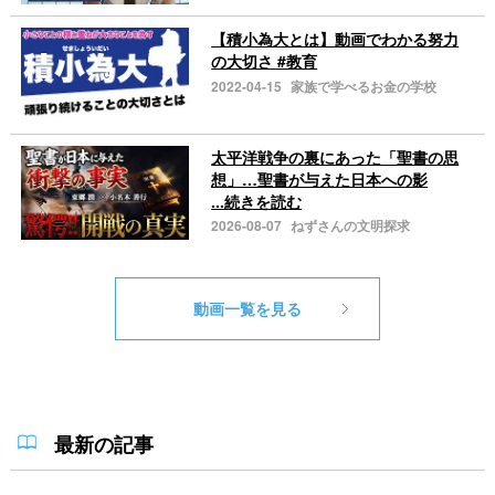
【積小為大とは】動画でわかる努力
の大切さ #教育
2022-04-15
家族で学べるお金の学校
太平洋戦争の裏にあった「聖書の思
想」…聖書が与えた日本への影
...続きを読む
2026-08-07
ねずさんの文明探求
動画一覧を見る
最新の記事