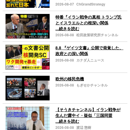
2026-08-07
ChGrandStrategy
特番『イラン戦争の真相 トランプ氏
とイスラエルとの根深い関係
...続きを読む
2026-08-08
松田政策研究所チャンネル
8.8 『ゲイツ文書』公開で発覚した、
政府との深い関係
2026-08-08
カナダ人ニュース
欧州の移民危機
2026-08-08
もぎせかチャンネル
【そうきチャンネル】イラン戦争が
生んだ露中イ・疑似「三国同盟
...続きを読む
2026-08-08
渡辺 惣樹