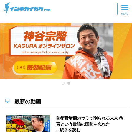
トップページ
動画を見る
記事を読む
セミナーに参加
研修・ツアーに参加
グッズ
最新の動画
防衛費増額のウラで削られる未来 教
育という最強の国防を忘れた
...続きを読む