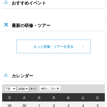
おすすめイベント
最新の研修・ツアー
もっと研修・ツアーを見る
カレンダー
月
年
前へ
次へ
月
火
水
木
金
土
日
月
火
水
木
金
土
日
曜
曜
曜
曜
曜
曜
曜
2026
2026
2026
2026
2026
2026
2026
29
30
1
2
3
4
5
日
日
日
日
日
日
日