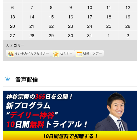
年
年
年
年
年
年
年
2026
2026
2026
2026
2026
2026
2026
6
7
8
9
10
11
12
6
6
7
7
7
7
7
年
年
年
年
年
年
年
2026
2026
2026
2026
2026
2026
2026
13
14
15
16
17
18
19
月
月
月
月
月
月
月
7
7
7
7
7
7
7
年
年
年
年
年
年
年
29
30
1
2
3
4
5
2026
2026
2026
2026
2026
2026
2026
20
21
22
23
24
25
26
月
月
月
月
月
月
月
7
7
7
7
7
7
7
日
日
日
日
日
日
日
年
年
年
年
年
年
年
6
7
8
9
10
11
12
2026
2026
2026
2026
2026
2026
2026
27
28
29
30
31
1
2
月
月
月
月
月
月
月
7
7
7
7
7
7
7
日
日
日
日
日
日
日
年
年
年
年
年
年
年
13
14
15
16
17
18
19
カテゴリー
月
月
月
月
月
月
月
7
7
7
7
7
8
8
日
日
日
日
日
日
日
20
21
22
23
24
25
26
イシキカイカクセミナー
セミナー
研修・ツアー
月
月
月
月
月
月
月
日
日
日
日
日
日
日
27
28
29
30
31
1
2
日
日
日
日
日
日
日
音声配信