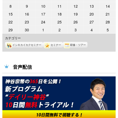
年
年
年
年
年
年
年
2026
2026
2026
2026
2026
2026
2026
8
9
10
11
12
13
14
6
6
6
6
6
6
6
年
年
年
年
年
年
年
2026
2026
2026
2026
2026
2026
2026
15
16
17
18
19
20
21
月
月
月
月
月
月
月
6
6
6
6
6
6
6
年
年
年
年
年
年
年
1
2
3
4
5
6
7
2026
2026
2026
2026
2026
2026
2026
22
23
24
25
26
27
28
月
月
月
月
月
月
月
6
6
6
6
6
6
6
日
日
日
日
日
日
日
年
年
年
年
年
年
年
8
9
10
11
12
13
14
2026
2026
2026
2026
2026
2026
2026
29
30
1
2
3
4
5
月
月
月
月
月
月
月
6
6
6
6
6
6
6
日
日
日
日
日
日
日
年
年
年
年
年
年
年
15
16
17
18
19
20
21
カテゴリー
月
月
月
月
月
月
月
6
6
7
7
7
7
7
日
日
日
日
日
日
日
22
23
24
25
26
27
28
イシキカイカクセミナー
セミナー
研修・ツアー
月
月
月
月
月
月
月
日
日
日
日
日
日
日
29
30
1
2
3
4
5
日
日
日
日
日
日
日
音声配信