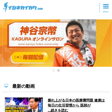
トップページ
動画を見る
記事を読む
セミナーに参加
研修・ツアーに参加
グッズ
最新の動画
膨れ上がる日本の医療費問題 健康は
毎日の生活習慣から 医師が
...続きを読む