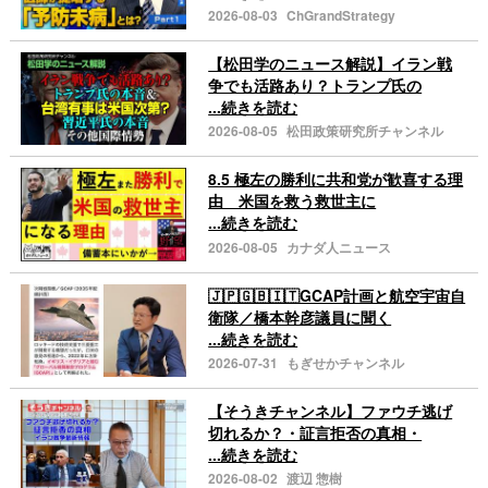
2026-08-03
ChGrandStrategy
【松田学のニュース解説】イラン戦
争でも活路あり？トランプ氏の
...続きを読む
2026-08-05
松田政策研究所チャンネル
8.5 極左の勝利に共和党が歓喜する理
由 米国を救う救世主に
...続きを読む
2026-08-05
カナダ人ニュース
🇯🇵🇬🇧🇮🇹GCAP計画と航空宇宙自
衛隊／橋本幹彦議員に聞く
...続きを読む
2026-07-31
もぎせかチャンネル
【そうきチャンネル】ファウチ逃げ
切れるか？・証言拒否の真相・
...続きを読む
2026-08-02
渡辺 惣樹