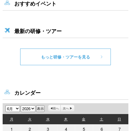
おすすめイベント
最新の研修・ツアー
もっと研修・ツアーを見る
カレンダー
月
年
前へ
次へ
月
火
水
木
金
土
日
月
火
水
木
金
土
日
曜
曜
曜
曜
曜
曜
曜
2026
2026
2026
2026
2026
2026
2026
1
2
3
4
5
6
7
日
日
日
日
日
日
日