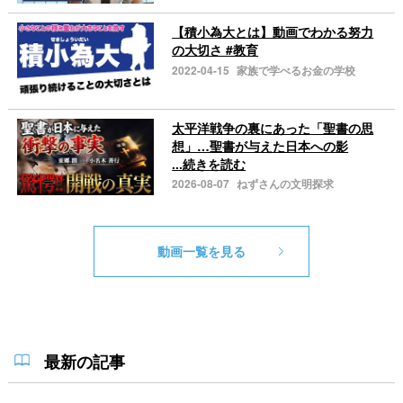
【積小為大とは】動画でわかる努力
の大切さ #教育
2022-04-15
家族で学べるお金の学校
太平洋戦争の裏にあった「聖書の思
想」…聖書が与えた日本への影
...続きを読む
2026-08-07
ねずさんの文明探求
動画一覧を見る
最新の記事