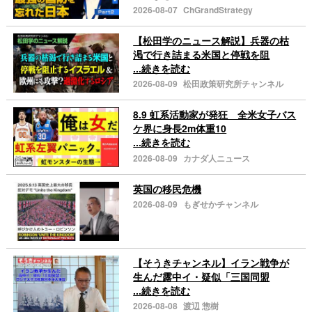
2026-08-07
ChGrandStrategy
【松田学のニュース解説】兵器の枯
渇で行き詰まる米国と停戦を阻
...続きを読む
2026-08-09
松田政策研究所チャンネル
8.9 虹系活動家が発狂 全米女子バス
ケ界に身長2m体重10
...続きを読む
2026-08-09
カナダ人ニュース
英国の移民危機
2026-08-09
もぎせかチャンネル
【そうきチャンネル】イラン戦争が
生んだ露中イ・疑似「三国同盟
...続きを読む
2026-08-08
渡辺 惣樹