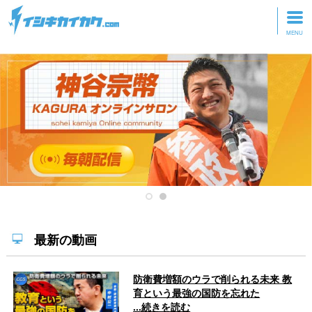
トップページ
動画を見る
記事を読む
セミナーに参加
研修・ツアーに参加
グッズ
最新の動画
防衛費増額のウラで削られる未来 教
育という最強の国防を忘れた
...続きを読む