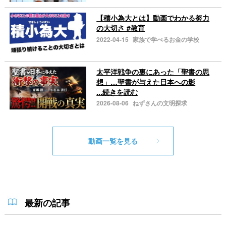
【積小為大とは】動画でわかる努力
の大切さ #教育
2022-04-15
家族で学べるお金の学校
太平洋戦争の裏にあった「聖書の思
想」…聖書が与えた日本への影
...続きを読む
2026-08-06
ねずさんの文明探求
動画一覧を見る
最新の記事