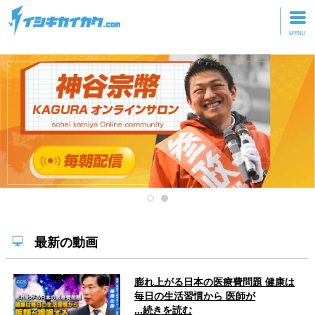
トップページ
動画を見る
記事を読む
セミナーに参加
研修・ツアーに参加
グッズ
最新の動画
膨れ上がる日本の医療費問題 健康は
毎日の生活習慣から 医師が
...続きを読む