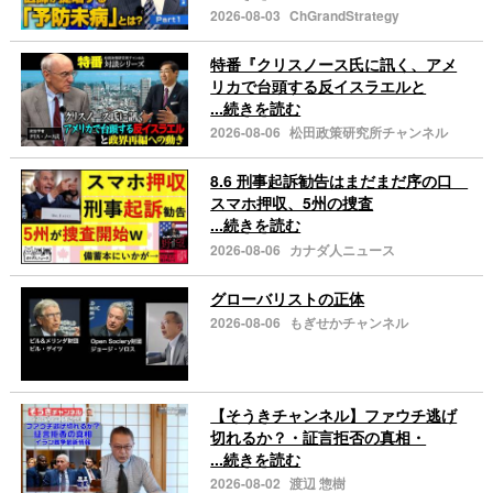
2026-08-03
ChGrandStrategy
特番『クリスノース氏に訊く、アメ
リカで台頭する反イスラエルと
...続きを読む
2026-08-06
松田政策研究所チャンネル
8.6 刑事起訴勧告はまだまだ序の口
スマホ押収、5州の捜査
...続きを読む
2026-08-06
カナダ人ニュース
グローバリストの正体
2026-08-06
もぎせかチャンネル
【そうきチャンネル】ファウチ逃げ
切れるか？・証言拒否の真相・
...続きを読む
2026-08-02
渡辺 惣樹