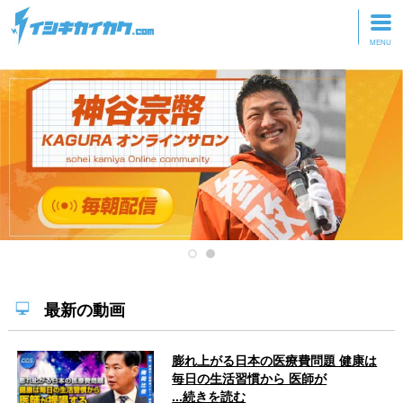
トップページ
動画を見る
記事を読む
セミナーに参加
研修・ツアーに参加
グッズ
最新の動画
膨れ上がる日本の医療費問題 健康は
毎日の生活習慣から 医師が
...続きを読む