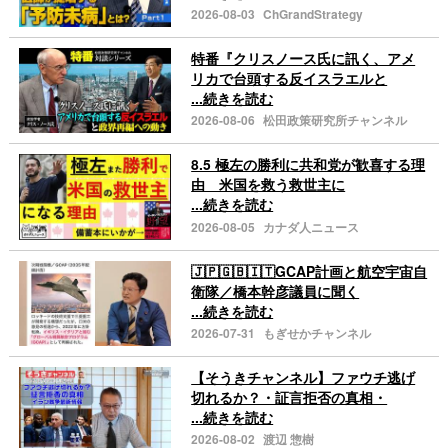
2026-08-03
ChGrandStrategy
特番『クリスノース氏に訊く、アメ
リカで台頭する反イスラエルと
...続きを読む
2026-08-06
松田政策研究所チャンネル
8.5 極左の勝利に共和党が歓喜する理
由 米国を救う救世主に
...続きを読む
2026-08-05
カナダ人ニュース
🇯🇵🇬🇧🇮🇹GCAP計画と航空宇宙自
衛隊／橋本幹彦議員に聞く
...続きを読む
2026-07-31
もぎせかチャンネル
【そうきチャンネル】ファウチ逃げ
切れるか？・証言拒否の真相・
...続きを読む
2026-08-02
渡辺 惣樹