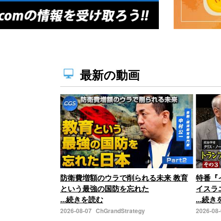
最新の動画
防衛費増額のウラで削られる未来 教育
特番『
という最強の国防を忘れた
イスラ
...続きを読む
...続
2026-08-07
ChGrandStrategy
2026-08