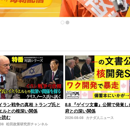
イラン戦争の真相 トランプ氏と
8.8 『ゲイツ文書』公開で発覚
エルとの根深い関係
府との深い関係
きを読む
2026-08-08
カナダ人ニュース
-08
松田政策研究所チャンネル