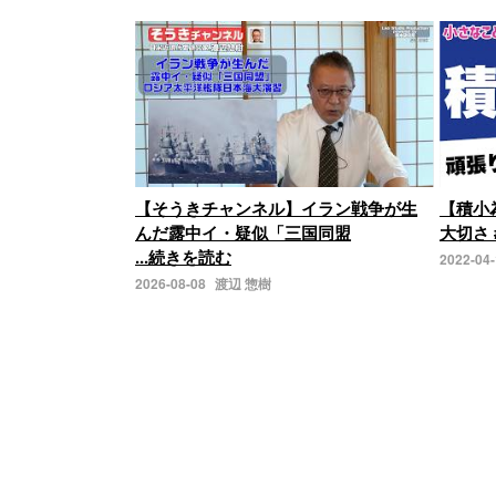
【そうきチャンネル】イラン戦争が生
【積小
んだ露中イ・疑似「三国同盟
大切さ 
...続きを読む
2022-04
2026-08-08
渡辺 惣樹