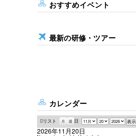
おすすめイベント
最新の研修・ツアー
カレンダー
リスト
表
日
月
日
年
月
週
示
2026年11月20日