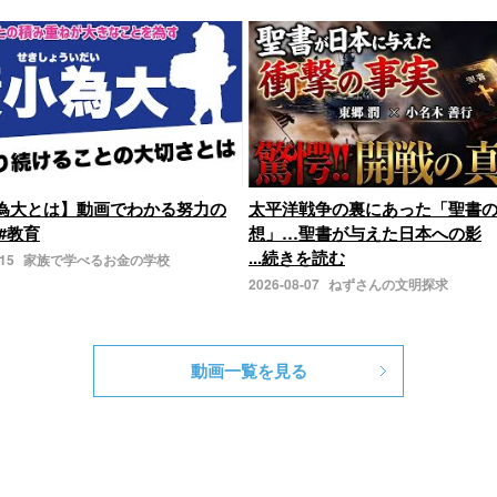
為大とは】動画でわかる努力の
太平洋戦争の裏にあった「聖書
#教育
想」…聖書が与えた日本への影
...続きを読む
-15
家族で学べるお金の学校
2026-08-07
ねずさんの文明探求
動画一覧を見る