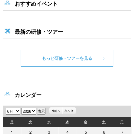
おすすめイベント
最新の研修・ツアー
もっと研修・ツアーを見る
カレンダー
月
年
前へ
次へ
月
火
水
木
金
土
日
月
火
水
木
金
土
日
曜
曜
曜
曜
曜
曜
曜
2026
2026
2026
2026
2026
2026
2026
1
2
3
4
5
6
7
日
日
日
日
日
日
日