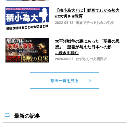
【積小為大とは】動画でわかる努力
の大切さ #教育
2022-04-15
家族で学べるお金の学校
太平洋戦争の裏にあった「聖書の思
想」…聖書が与えた日本への影
...続きを読む
2026-08-07
ねずさんの文明探求
動画一覧を見る
最新の記事