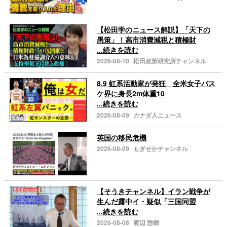
【松田学のニュース解説】「天下の
愚策」！高市消費減税と積極財
...続きを読む
2026-08-10
松田政策研究所チャンネル
8.9 虹系活動家が発狂 全米女子バス
ケ界に身長2m体重10
...続きを読む
2026-08-09
カナダ人ニュース
英国の移民危機
2026-08-09
もぎせかチャンネル
【そうきチャンネル】イラン戦争が
生んだ露中イ・疑似「三国同盟
...続きを読む
2026-08-08
渡辺 惣樹