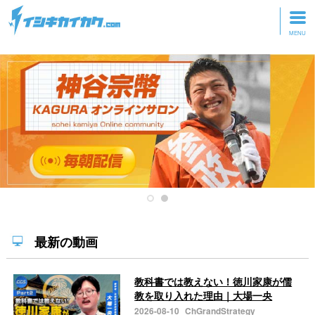
トップページ
動画を見る
記事を読む
セミナーに参加
研修・ツアーに参加
グッズ
最新の動画
教科書では教えない！徳川家康が儒
教を取り入れた理由｜大場一央
2026-08-10
ChGrandStrategy