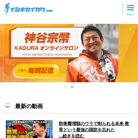
トップページ
動画を見る
記事を読む
セミナーに参加
研修・ツアーに参加
グッズ
最新の動画
防衛費増額のウラで削られる未来 教
育という最強の国防を忘れた
...続きを読む