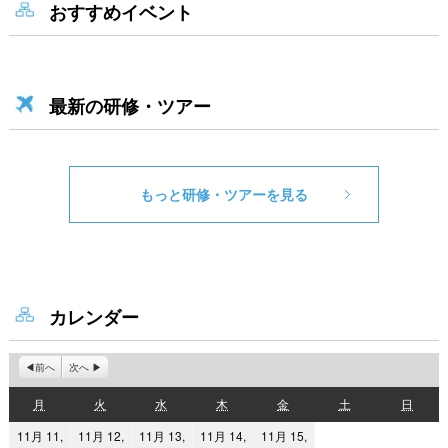
おすすめイベント
最新の研修・ツアー
もっと研修・ツアーを見る
カレンダー
前へ
次へ
月
火
水
木
金
土
日
月
火
水
木
金
土
日
曜
曜
曜
曜
曜
曜
曜
11月 11,
11月 12,
11月 13,
11月 14,
11月 15,
日
日
日
日
日
日
日