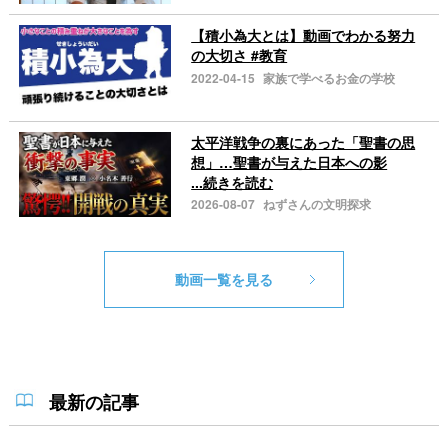
【積小為大とは】動画でわかる努力
の大切さ #教育
2022-04-15
家族で学べるお金の学校
太平洋戦争の裏にあった「聖書の思
想」…聖書が与えた日本への影
...続きを読む
2026-08-07
ねずさんの文明探求
動画一覧を見る
最新の記事