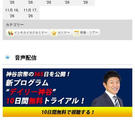
2026
2026
2026
2026
2026
'26
'26
'26
'26
'26
年
年
年
年
年
11月 16,
11月 17,
11
11
11
11
11
2026
2026
'26
'26
月
月
月
月
月
年
年
カテゴリー
11
12
13
14
15
11
11
イシキカイカクセミナー
セミナー
研修・ツアー
日
日
日
日
日
月
月
16
17
日
日
音声配信