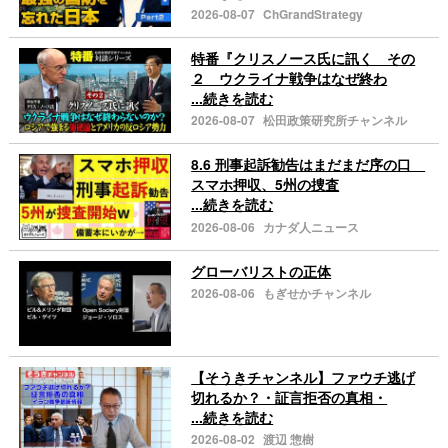
2026-08-07
ChGrandStrategy
特番『クリスノース氏に訊く その
２ ウクライナ戦争はなぜ終わ
...続きを読む
2026-08-07
松田政策研究所チャンネル
8.6 刑事起訴勧告はまだまだ序の口
スマホ押収、5州の捜査
...続きを読む
2026-08-06
カナダ人ニュース
グローバリストの正体
2026-08-06
もぎせかチャンネル
【そうきチャンネル】ファウチ逃げ
切れるか？・証言拒否の真相・
...続きを読む
2026-08-02
渡辺 惣樹