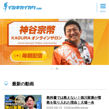
トップページ
動画を見る
記事を読む
セミナーに参加
研修・ツアーに参加
グッズ
最新の動画
教科書では教えない！徳川家康が儒
教を取り入れた理由｜大場一央
2026-08-10
ChGrandStrategy