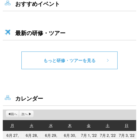
おすすめイベント
最新の研修・ツアー
もっと研修・ツアーを見る
カレンダー
前へ
次へ
月
火
水
木
金
土
日
月
火
水
木
金
土
日
曜
曜
曜
曜
曜
曜
曜
2022
2022
2
6月 27,
6月 28,
6月 29,
6月 30,
7月 1, '22
7月 2, '22
7月 3, '22
日
日
日
日
日
日
日