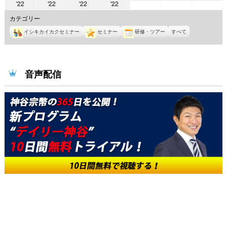
2022
2022
2022
2022
'22
'22
'22
'22
年
年
年
年
年
年
年
7
7
7
カテゴリー
6
6
6
6
月
月
月
イシキカイカクセミナー
セミナー
研修・ツアー
すべて
月
月
月
月
1
2
3
27
28
29
30
日
日
日
日
日
日
日
音声配信