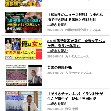
【松田学のニュース解説】兵器の枯
渇で行き詰まる米国と停戦を阻
...続きを読む
2026-08-09
松田政策研究所チャンネル
8.9 虹系活動家が発狂 全米女子バス
ケ界に身長2m体重10
...続きを読む
2026-08-09
カナダ人ニュース
英国の移民危機
2026-08-09
もぎせかチャンネル
【そうきチャンネル】イラン戦争が
生んだ露中イ・疑似「三国同盟
...続きを読む
2026-08-08
渡辺 惣樹