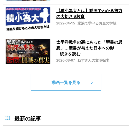
【積小為大とは】動画でわかる努力
の大切さ #教育
2022-04-15
家族で学べるお金の学校
太平洋戦争の裏にあった「聖書の思
想」…聖書が与えた日本への影
...続きを読む
2026-08-07
ねずさんの文明探求
動画一覧を見る
最新の記事