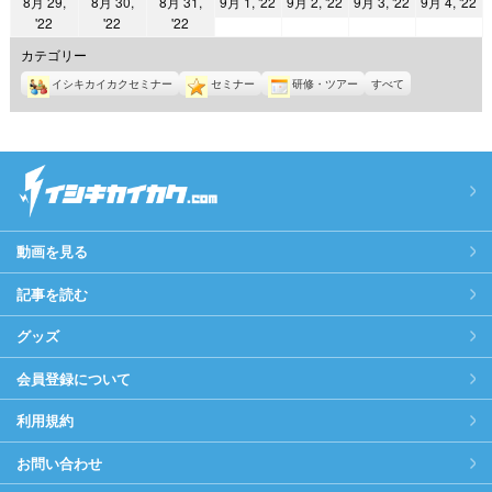
2022
2022
2022
2
8月 29,
8月 30,
8月 31,
9月 1, '22
9月 2, '22
9月 3, '22
9月 4, '22
日
日
日
日
日
日
日
2022
2022
2022
'22
'22
'22
年
年
年
年
年
年
年
9
9
9
9
カテゴリー
8
8
8
月
月
月
月
イシキカイカクセミナー
セミナー
研修・ツアー
すべて
月
月
月
1
2
3
4
29
30
31
日
日
日
日
日
日
日
動画を見る
記事を読む
グッズ
会員登録について
利用規約
お問い合わせ