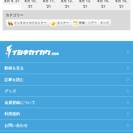
2021
8月 9, '21
8月 10,
8月 11,
8月 12,
8月 13,
8月 14,
8月 15,
日
日
日
日
日
日
日
2021
2021
2021
2021
2021
2021
'21
'21
'21
'21
'21
'21
年
年
年
年
年
年
年
8
カテゴリー
8
8
8
8
8
8
月
イシキカイカクセミナー
セミナー
研修・ツアー
すべて
月
月
月
月
月
月
9
10
11
12
13
14
15
日
日
日
日
日
日
日
動画を見る
記事を読む
グッズ
会員登録について
利用規約
お問い合わせ