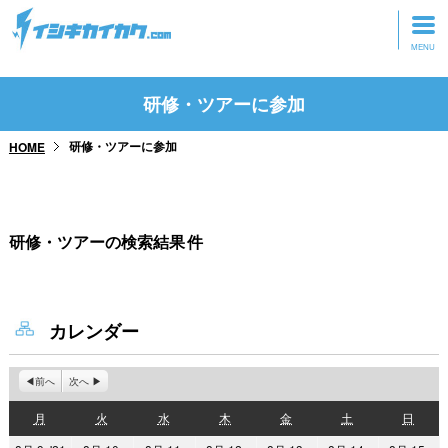
トップページ
研修・ツアーに参加
動画を見る
研修・ツアーに参加
HOME
記事を読む
セミナーに参加
研修・ツアーの検索結果
件
研修・ツアーに参加
グッズ
カレンダー
前へ
次へ
月
火
水
木
金
土
日
月
火
水
木
金
土
日
曜
曜
曜
曜
曜
曜
曜