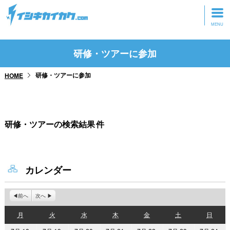
トップページ
研修・ツアーに参加
動画を見る
研修・ツアーに参加
HOME
記事を読む
セミナーに参加
研修・ツアーの検索結果
件
研修・ツアーに参加
グッズ
カレンダー
前へ
次へ
月
火
水
木
金
土
日
月
火
水
木
金
土
日
曜
曜
曜
曜
曜
曜
曜