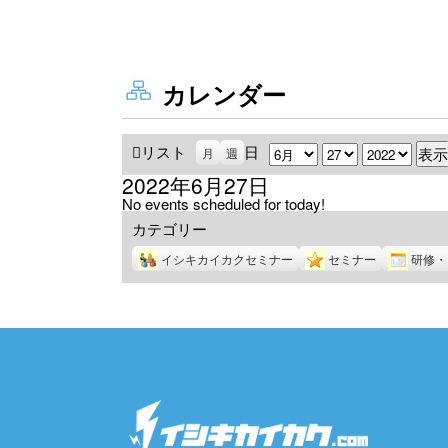
カレンダー
リスト
表
日
月
日
年
月
週
示
2022年6月27日
No events scheduled for today!
カテゴリー
イシキカイカクセミナー
セミナー
研修・