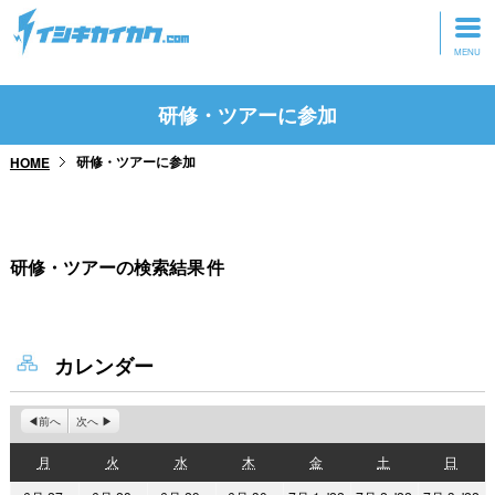
トップページ
研修・ツアーに参加
動画を見る
研修・ツアーに参加
HOME
記事を読む
セミナーに参加
研修・ツアーの検索結果
件
研修・ツアーに参加
グッズ
カレンダー
前へ
次へ
月
火
水
木
金
土
日
月
火
水
木
金
土
日
曜
曜
曜
曜
曜
曜
曜