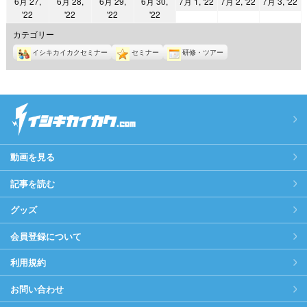
2022
2022
2
6月 27,
6月 28,
6月 29,
6月 30,
7月 1, '22
7月 2, '22
7月 3, '22
日
日
日
日
日
日
日
2022
2022
2022
2022
'22
'22
'22
'22
年
年
年
年
年
年
年
7
7
7
カテゴリー
6
6
6
6
月
月
月
イシキカイカクセミナー
セミナー
研修・ツアー
月
月
月
月
1
2
3
27
28
29
30
日
日
日
日
日
日
日
動画を見る
記事を読む
グッズ
会員登録について
利用規約
お問い合わせ