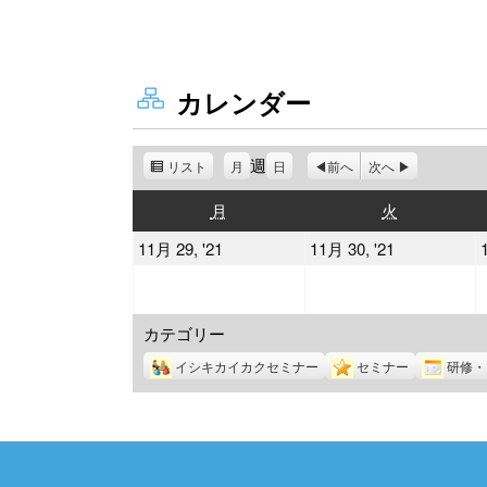
カレンダー
週
リスト
表
月
日
前へ
次へ
示
月
火
月
火
曜
曜
2021
2021
11月 29, '21
11月 30, '21
日
日
年
年
11
11
カテゴリー
月
月
29
30
イシキカイカクセミナー
セミナー
研修・
日
日