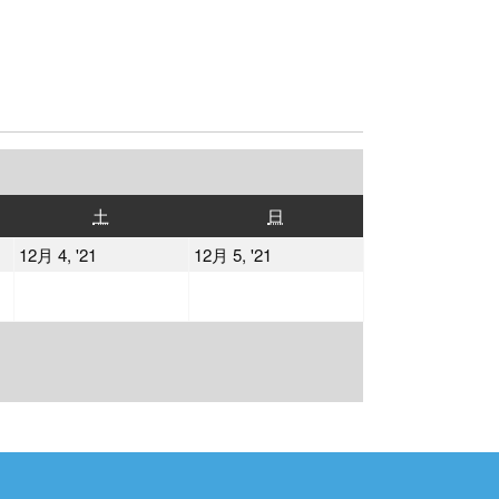
土
日
土
日
曜
曜
2021
2021
12月 4, '21
12月 5, '21
日
日
年
年
12
12
月
月
4
5
日
日