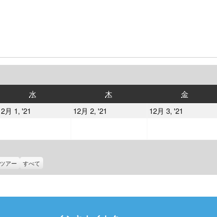
水
木
金
水
木
金
曜
曜
曜
2021
2021
2021
12月 1, '21
12月 2, '21
12月 3, '21
日
日
日
年
年
年
12
12
12
月
月
月
1
2
3
ツアー
すべて
日
日
日