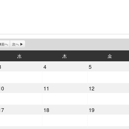
前へ
次へ
水
木
金
水
木
金
曜
曜
曜
2021
2021
2021
3
4
5
日
日
日
年
年
年
11
11
11
2021
2021
2021
10
11
12
月
月
月
年
年
年
3
4
5
11
11
11
日
日
日
2021
2021
2021
17
18
19
月
月
月
年
年
年
10
11
12
11
11
11
日
日
日