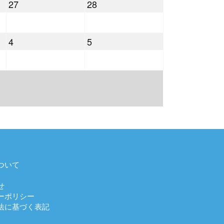
2021
2021
27
28
月
月
年
年
20
21
11
11
日
日
2021
2021
4
5
月
月
年
年
27
28
12
12
日
日
月
月
4
5
日
日
ついて
せ
ーポリシー
法に基づく表記