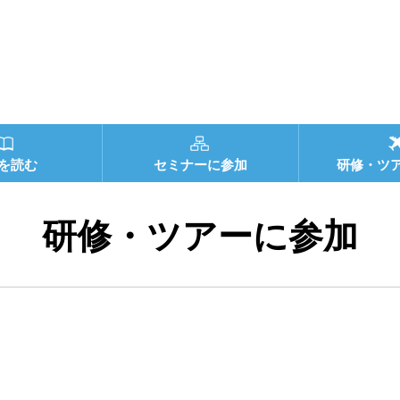
を読む
セミナーに参加
研修・ツ
研修・ツアーに参加