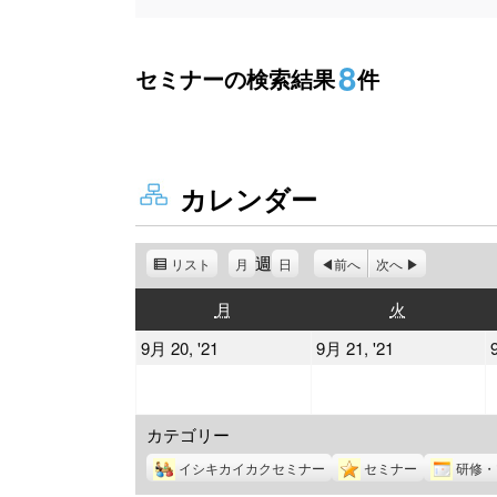
8
セミナーの検索結果
件
カレンダー
週
リスト
表
月
日
前へ
次へ
示
月
火
月
火
曜
曜
2021
2021
9月 20, '21
9月 21, '21
日
日
年
年
9
9
カテゴリー
月
月
20
21
イシキカイカクセミナー
セミナー
研修・
日
日