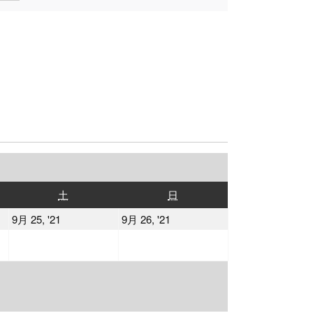
土
日
土
日
曜
曜
2021
2021
9月 25, '21
9月 26, '21
日
日
年
年
9
9
月
月
25
26
日
日