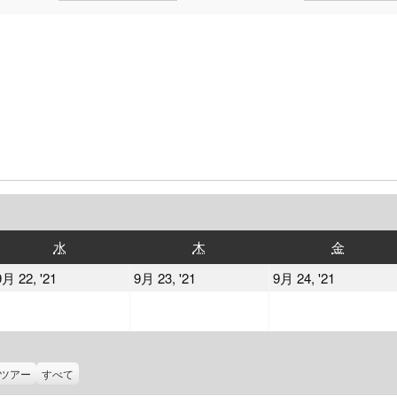
水
木
金
水
木
金
曜
曜
曜
2021
2021
2021
9月 22, '21
9月 23, '21
9月 24, '21
日
日
日
年
年
年
9
9
9
月
月
月
22
23
24
ツアー
すべて
日
日
日