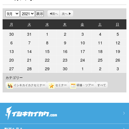
月
年
前へ
次へ
月
火
水
木
金
土
日
月
火
水
木
金
土
日
曜
曜
曜
曜
曜
曜
曜
2021
2021
2021
2021
2021
2021
2021
30
31
1
2
3
4
5
日
日
日
日
日
日
日
年
年
年
年
年
年
年
2021
2021
2021
2021
2021
2021
2021
6
7
8
9
10
11
12
8
8
9
9
9
9
9
年
年
年
年
年
年
年
2021
2021
2021
2021
2021
2021
2021
13
14
15
16
17
18
19
月
月
月
月
月
月
月
9
9
9
9
9
9
9
年
年
年
年
年
年
年
30
31
1
2
3
4
5
2021
2021
2021
2021
2021
2021
2021
20
21
22
23
24
25
26
月
月
月
月
月
月
月
9
9
9
9
9
9
9
日
日
日
日
日
日
日
年
年
年
年
年
年
年
6
7
8
9
10
11
12
2021
2021
2021
2021
2021
2021
2021
27
28
29
30
1
2
3
月
月
月
月
月
月
月
9
9
9
9
9
9
9
日
日
日
日
日
日
日
年
年
年
年
年
年
年
13
14
15
16
17
18
19
カテゴリー
月
月
月
月
月
月
月
9
9
9
9
10
10
10
日
日
日
日
日
日
日
20
21
22
23
24
25
26
イシキカイカクセミナー
セミナー
研修・ツアー
すべて
月
月
月
月
月
月
月
日
日
日
日
日
日
日
27
28
29
30
1
2
3
日
日
日
日
日
日
日