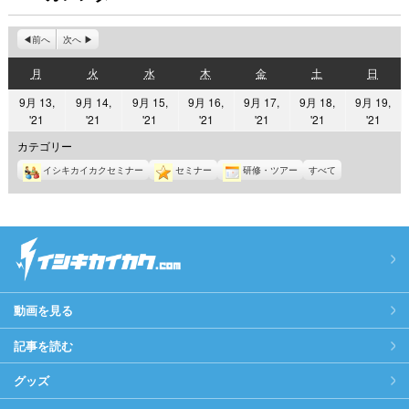
前へ
次へ
月
火
水
木
金
土
日
月
火
水
木
金
土
日
曜
曜
曜
曜
曜
曜
曜
9月 13,
9月 14,
9月 15,
9月 16,
9月 17,
9月 18,
9月 19,
日
日
日
日
日
日
日
2021
2021
2021
2021
2021
2021
2021
'21
'21
'21
'21
'21
'21
'21
年
年
年
年
年
年
年
カテゴリー
9
9
9
9
9
9
9
イシキカイカクセミナー
セミナー
研修・ツアー
すべて
月
月
月
月
月
月
月
13
14
15
16
17
18
19
日
日
日
日
日
日
日
動画を見る
記事を読む
グッズ