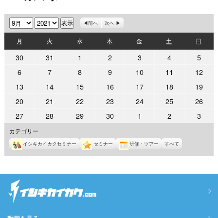
月
年
前へ
次へ
月
火
水
木
金
土
日
月
火
水
木
金
土
日
曜
曜
曜
曜
曜
曜
曜
2021
2021
2021
2021
2021
2021
2021
30
31
1
2
3
4
5
日
日
日
日
日
日
日
年
年
年
年
年
年
年
2021
2021
2021
2021
2021
2021
2021
6
7
8
9
10
11
12
8
8
9
9
9
9
9
年
年
年
年
年
年
年
2021
2021
2021
2021
2021
2021
2021
13
14
15
16
17
18
19
月
月
月
月
月
月
月
9
9
9
9
9
9
9
年
年
年
年
年
年
年
30
31
1
2
3
4
5
2021
2021
2021
2021
2021
2021
2021
20
21
22
23
24
25
26
月
月
月
月
月
月
月
9
9
9
9
9
9
9
日
日
日
日
日
日
日
年
年
年
年
年
年
年
6
7
8
9
10
11
12
2021
2021
2021
2021
2021
2021
2021
27
28
29
30
1
2
3
月
月
月
月
月
月
月
9
9
9
9
9
9
9
日
日
日
日
日
日
日
年
年
年
年
年
年
年
13
14
15
16
17
18
19
カテゴリー
月
月
月
月
月
月
月
9
9
9
9
10
10
10
日
日
日
日
日
日
日
20
21
22
23
24
25
26
イシキカイカクセミナー
セミナー
研修・ツアー
すべて
月
月
月
月
月
月
月
日
日
日
日
日
日
日
27
28
29
30
1
2
3
日
日
日
日
日
日
日