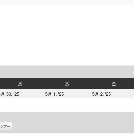
水
木
金
水
木
金
曜
曜
曜
2025
2025
2025
4月 30, '25
5月 1, '25
5月 2, '25
日
日
日
年
年
年
4
5
5
月
月
月
30
1
2
ツアー
日
日
日