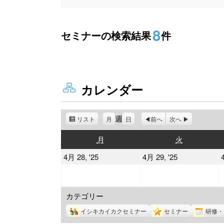
8
セミナーの検索結果
件
カレンダー
週
リスト
表
月
日
前へ
次へ
示
月
火
月
火
曜
曜
2025
2025
4月 28, '25
4月 29, '25
日
日
年
年
4
4
カテゴリー
月
月
28
29
イシキカイカクセミナー
セミナー
研修・
日
日