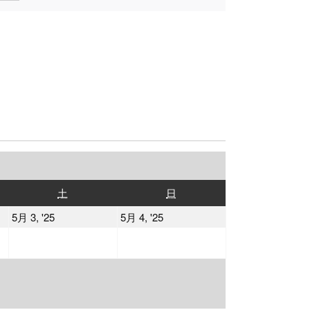
土
日
土
日
曜
曜
2025
2025
5月 3, '25
5月 4, '25
日
日
年
年
5
5
月
月
3
4
日
日