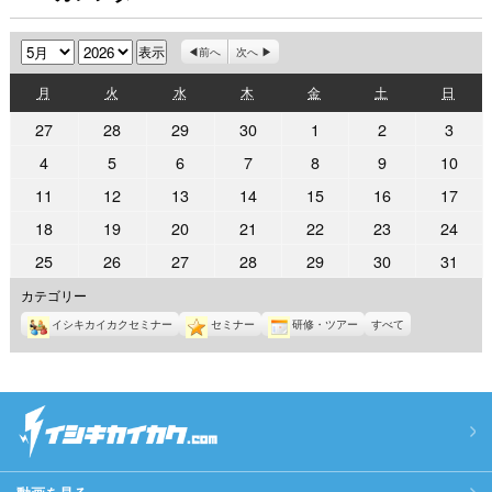
月
年
前へ
次へ
月
火
水
木
金
土
日
月
火
水
木
金
土
日
曜
曜
曜
曜
曜
曜
曜
2026
2026
2026
2026
2026
2026
2026
27
28
29
30
1
2
3
日
日
日
日
日
日
日
年
年
年
年
年
年
年
2026
2026
2026
2026
2026
2026
2026
4
5
6
7
8
9
10
4
4
4
4
5
5
5
年
年
年
年
年
年
年
2026
2026
2026
2026
2026
2026
2026
11
12
13
14
15
16
17
月
月
月
月
月
月
月
5
5
5
5
5
5
5
年
年
年
年
年
年
年
27
28
29
30
1
2
3
2026
2026
2026
2026
2026
2026
2026
18
19
20
21
22
23
24
月
月
月
月
月
月
月
5
5
5
5
5
5
5
日
日
日
日
日
日
日
年
年
年
年
年
年
年
4
5
6
7
8
9
10
2026
2026
2026
2026
2026
2026
2026
25
26
27
28
29
30
31
月
月
月
月
月
月
月
5
5
5
5
5
5
5
日
日
日
日
日
日
日
年
年
年
年
年
年
年
11
12
13
14
15
16
17
カテゴリー
月
月
月
月
月
月
月
5
5
5
5
5
5
5
日
日
日
日
日
日
日
18
19
20
21
22
23
24
イシキカイカクセミナー
セミナー
研修・ツアー
すべて
月
月
月
月
月
月
月
日
日
日
日
日
日
日
25
26
27
28
29
30
31
日
日
日
日
日
日
日