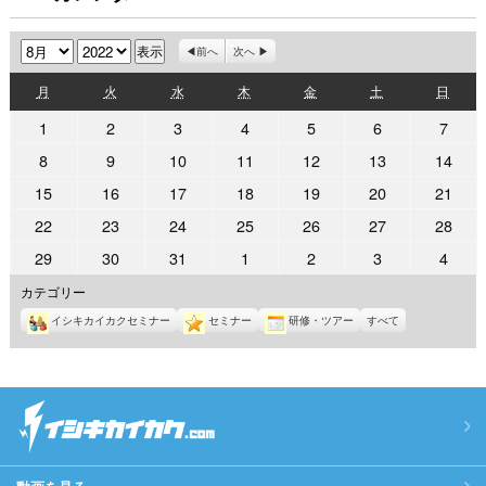
月
年
前へ
次へ
月
火
水
木
金
土
日
月
火
水
木
金
土
日
曜
曜
曜
曜
曜
曜
曜
2022
2022
2022
2022
2022
2022
2022
1
2
3
4
5
6
7
日
日
日
日
日
日
日
年
年
年
年
年
年
年
2022
2022
2022
2022
2022
2022
2022
8
9
10
11
12
13
14
8
8
8
8
8
8
8
年
年
年
年
年
年
年
2022
2022
2022
2022
2022
2022
2022
15
16
17
18
19
20
21
月
月
月
月
月
月
月
8
8
8
8
8
8
8
年
年
年
年
年
年
年
1
2
3
4
5
6
7
2022
2022
2022
2022
2022
2022
2022
22
23
24
25
26
27
28
月
月
月
月
月
月
月
8
8
8
8
8
8
8
日
日
日
日
日
日
日
年
年
年
年
年
年
年
8
9
10
11
12
13
14
2022
2022
2022
2022
2022
2022
2022
29
30
31
1
2
3
4
月
月
月
月
月
月
月
8
8
8
8
8
8
8
日
日
日
日
日
日
日
年
年
年
年
年
年
年
15
16
17
18
19
20
21
カテゴリー
月
月
月
月
月
月
月
8
8
8
9
9
9
9
日
日
日
日
日
日
日
22
23
24
25
26
27
28
イシキカイカクセミナー
セミナー
研修・ツアー
すべて
月
月
月
月
月
月
月
日
日
日
日
日
日
日
29
30
31
1
2
3
4
日
日
日
日
日
日
日