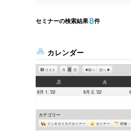
8
セミナーの検索結果
件
カレンダー
週
リスト
表
月
日
前へ
次へ
示
月
火
月
火
曜
曜
2022
2022
8月 1, '22
8月 2, '22
日
日
年
年
8
8
カテゴリー
月
月
1
2
イシキカイカクセミナー
セミナー
研修・
日
日