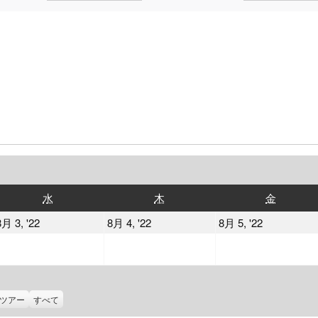
水
木
金
水
木
金
曜
曜
曜
2022
2022
2022
8月 3, '22
8月 4, '22
8月 5, '22
日
日
日
年
年
年
8
8
8
月
月
月
3
4
5
ツアー
すべて
日
日
日