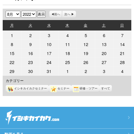
月
年
前へ
次へ
月
火
水
木
金
土
日
月
火
水
木
金
土
日
曜
曜
曜
曜
曜
曜
曜
2022
2022
2022
2022
2022
2022
2022
1
2
3
4
5
6
7
日
日
日
日
日
日
日
年
年
年
年
年
年
年
2022
2022
2022
2022
2022
2022
2022
8
9
10
11
12
13
14
8
8
8
8
8
8
8
年
年
年
年
年
年
年
2022
2022
2022
2022
2022
2022
2022
15
16
17
18
19
20
21
月
月
月
月
月
月
月
8
8
8
8
8
8
8
年
年
年
年
年
年
年
1
2
3
4
5
6
7
2022
2022
2022
2022
2022
2022
2022
22
23
24
25
26
27
28
月
月
月
月
月
月
月
8
8
8
8
8
8
8
日
日
日
日
日
日
日
年
年
年
年
年
年
年
8
9
10
11
12
13
14
2022
2022
2022
2022
2022
2022
2022
29
30
31
1
2
3
4
月
月
月
月
月
月
月
8
8
8
8
8
8
8
日
日
日
日
日
日
日
年
年
年
年
年
年
年
15
16
17
18
19
20
21
カテゴリー
月
月
月
月
月
月
月
8
8
8
9
9
9
9
日
日
日
日
日
日
日
22
23
24
25
26
27
28
イシキカイカクセミナー
セミナー
研修・ツアー
すべて
月
月
月
月
月
月
月
日
日
日
日
日
日
日
29
30
31
1
2
3
4
日
日
日
日
日
日
日