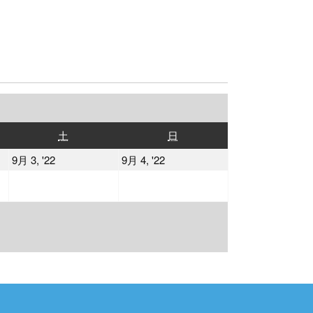
土
日
土
日
曜
曜
2022
2022
9月 3, '22
9月 4, '22
日
日
年
年
9
9
月
月
3
4
日
日