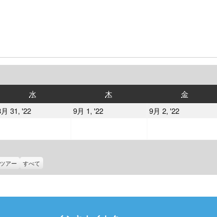
水
木
金
水
木
金
曜
曜
曜
2022
2022
2022
8月 31, '22
9月 1, '22
9月 2, '22
日
日
日
年
年
年
8
9
9
月
月
月
31
1
2
ツアー
すべて
日
日
日