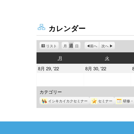
カレンダー
週
リスト
表
月
日
前へ
次へ
示
月
火
月
火
曜
曜
2022
2022
8月 29, '22
8月 30, '22
日
日
年
年
8
8
カテゴリー
月
月
29
30
イシキカイカクセミナー
セミナー
研修・
日
日