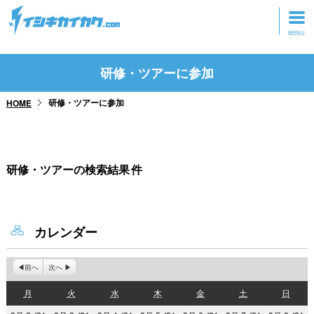
トップページ
研修・ツアーに参加
動画を見る
研修・ツアーに参加
HOME
記事を読む
セミナーに参加
研修・ツアーの検索結果
件
研修・ツアーに参加
グッズ
カレンダー
前へ
次へ
月
火
水
木
金
土
日
月
火
水
木
金
土
日
曜
曜
曜
曜
曜
曜
曜