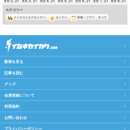
2021
2021
2021
2021
2021
2021
2
8月 2, '21
8月 3, '21
8月 4, '21
8月 5, '21
8月 6, '21
8月 7, '21
8月 8, '21
日
日
日
日
日
日
日
年
年
年
年
年
年
年
カテゴリー
8
8
8
8
8
8
8
イシキカイカクセミナー
セミナー
研修・ツアー
すべて
月
月
月
月
月
月
月
2
3
4
5
6
7
8
日
日
日
日
日
日
日
動画を見る
記事を読む
グッズ
会員登録について
利用規約
お問い合わせ
プライバシーポリシー