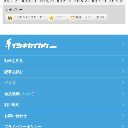
2021
2021
2021
2021
2021
2021
2
8月 2, '21
8月 3, '21
8月 4, '21
8月 5, '21
8月 6, '21
8月 7, '21
8月 8, '21
日
日
日
日
日
日
日
年
年
年
年
年
年
年
カテゴリー
8
8
8
8
8
8
8
イシキカイカクセミナー
セミナー
研修・ツアー
すべて
月
月
月
月
月
月
月
2
3
4
5
6
7
8
日
日
日
日
日
日
日
動画を見る
記事を読む
グッズ
会員登録について
利用規約
お問い合わせ
プライバシーポリシー