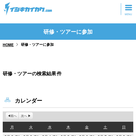
トップページ
研修・ツアーに参加
動画を見る
研修・ツアーに参加
HOME
記事を読む
セミナーに参加
研修・ツアーの検索結果
件
研修・ツアーに参加
グッズ
カレンダー
前へ
次へ
月
火
水
木
金
土
日
月
火
水
木
金
土
日
曜
曜
曜
曜
曜
曜
曜