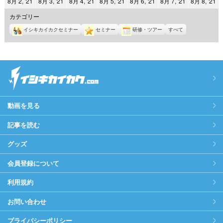
2021
2021
2021
2021
2021
2021
2
8月 2, '21
8月 3, '21
8月 4, '21
8月 5, '21
8月 6, '21
8月 7, '21
8月 8, '21
日
日
日
日
日
日
日
年
年
年
年
年
年
年
カテゴリー
8
8
8
8
8
8
8
イシキカイカクセミナー
セミナー
研修・ツアー
すべて
月
月
月
月
月
月
月
2
3
4
5
6
7
8
日
日
日
日
日
日
日
動画を見る
記事を読む
グッズ
会員登録について
利用規約
お問い合わせ
プライバシーポリシー