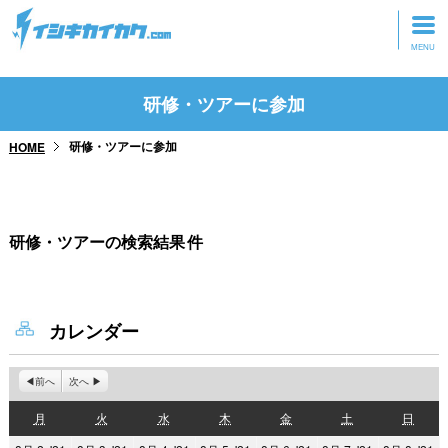
トップページ
研修・ツアーに参加
動画を見る
研修・ツアーに参加
HOME
記事を読む
セミナーに参加
研修・ツアーの検索結果
件
研修・ツアーに参加
グッズ
カレンダー
前へ
次へ
月
火
水
木
金
土
日
月
火
水
木
金
土
日
曜
曜
曜
曜
曜
曜
曜