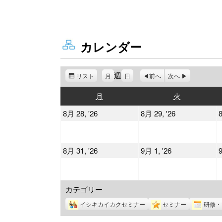
カレンダー
週
リスト
表
月
日
前へ
次へ
示
月
火
月
火
曜
曜
2026
2026
8月 28, '26
8月 29, '26
8
日
日
年
年
8
8
2026
2026
8月 31, '26
9月 1, '26
9
月
月
年
年
28
29
8
9
日
日
カテゴリー
月
月
31
1
イシキカイカクセミナー
セミナー
研修・
日
日