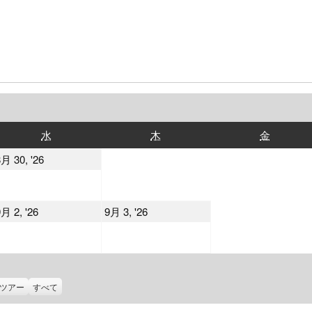
水
木
金
水
木
金
曜
曜
曜
2026
月 30, '26
日
日
日
年
8
2026
2026
月 2, '26
9月 3, '26
月
年
年
30
9
9
日
月
月
2
3
ツアー
すべて
日
日