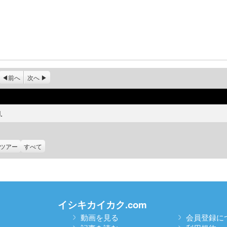
前へ
次へ
.
ツアー
すべて
イシキカイカク.com
動画を見る
会員登録に