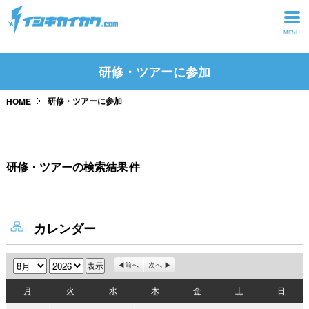
トップページ
研修・ツアーに参加
動画を見る
研修・ツアーに参加
HOME
記事を読む
セミナーに参加
研修・ツアーの検索結果
件
研修・ツアーに参加
グッズ
カレンダー
月
年
前へ
次へ
月
火
水
木
金
土
日
月
火
水
木
金
土
日
曜
曜
曜
曜
曜
曜
曜